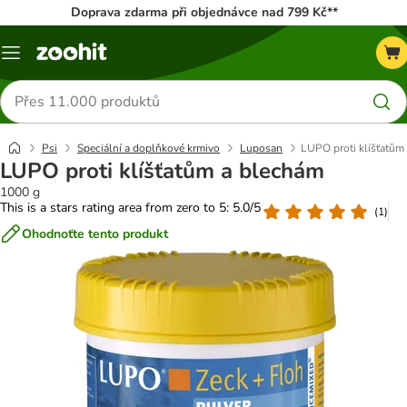
Doprava zdarma při objednávce nad 799 Kč**
Menu
Hledat
produkty
Psi
Speciální a doplňkové krmivo
Luposan
LUPO proti klíšťatům
LUPO proti klíšťatům a blechám
1000 g
This is a stars rating area from zero to 5: 5.0/5
(
1
)
Ohodnoťte tento produkt