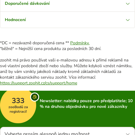
Doporučené dávkování
Hodnocení
*DC = nezávazně doporučená cena **
Podmínky.
"běžně" = Nejnižší cena produktu za posledních 30 dní.
zoohit má právo používat vaši e-mailovou adresu k přímé reklamě na
své vlastní podobné zboží nebo služby. Můžete kdykoli vznést námitku,
aniž by vám vznikly jakékoli náklady kromě základních nákladů za
kontakt zákaznického servisu zoohit. Více informací:
https://support.zoohit.cz/cs/support/home
333
Newsletter: nabídky pouze pro předplatitele; 10
% na druhou objednávku pro nové zákazníky
zooBodů za
registraci!
Vyberte prosím alespoň jednu možnost