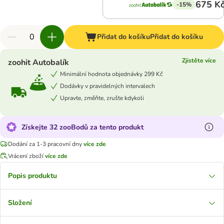
675 K
-15%
Přidat do košíku
Přidat do košíku
Zjistěte více
zoohit Autobalík
Minimální hodnota objednávky 299 Kč
Dodávky v pravidelných intervalech
Upravte, změňte, zrušte kdykoli
Získejte 32 zooBodů za tento produkt
Dodání za 1-3 pracovní dny
více zde
Vrácení zboží
více zde
Popis produktu
Složení