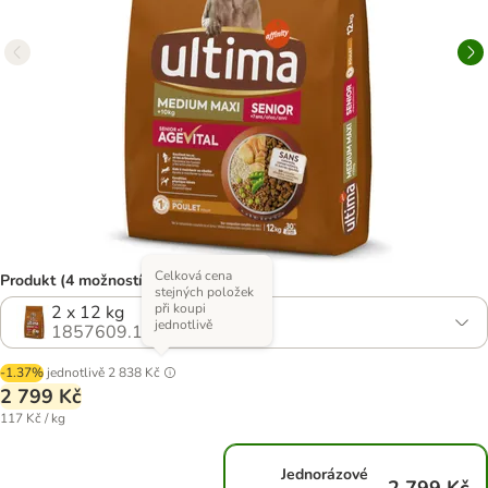
Celková cena
Produkt (4 možností)
stejných položek
při koupi
2 x 12 kg
jednotlivě
1857609.1
-1.37%
jednotlivě
2 838 Kč
2 799 Kč
117 Kč / kg
Jednorázové