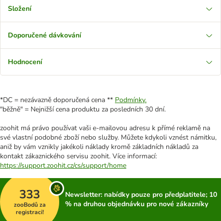
Složení
Doporučené dávkování
Hodnocení
*DC = nezávazně doporučená cena **
Podmínky.
"běžně" = Nejnižší cena produktu za posledních 30 dní.
zoohit má právo používat vaši e-mailovou adresu k přímé reklamě na
své vlastní podobné zboží nebo služby. Můžete kdykoli vznést námitku,
aniž by vám vznikly jakékoli náklady kromě základních nákladů za
kontakt zákaznického servisu zoohit. Více informací:
https://support.zoohit.cz/cs/support/home
333
Newsletter: nabídky pouze pro předplatitele; 10
% na druhou objednávku pro nové zákazníky
zooBodů za
registraci!