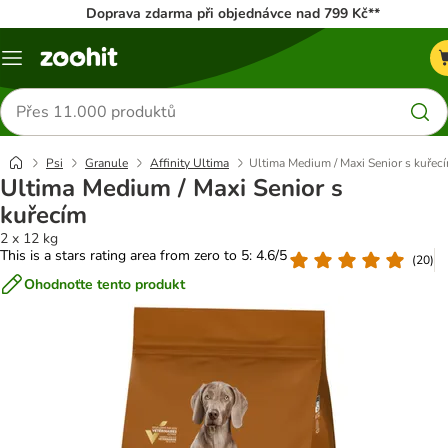
Doprava zdarma při objednávce nad 799 Kč**
Menu
Hledat
produkty
Psi
Granule
Affinity Ultima
Ultima Medium / Maxi Senior s kuřec
Ultima Medium / Maxi Senior s
kuřecím
2 x 12 kg
This is a stars rating area from zero to 5: 4.6/5
(
20
)
Ohodnoťte tento produkt