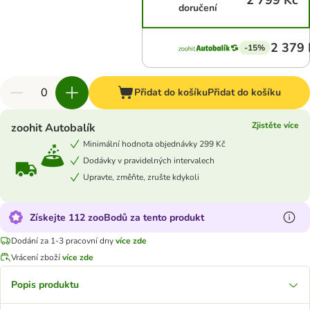
2 799 Kč
doručení
2 379 
-15%
Přidat do košíku
Přidat do košíku
Zjistěte více
zoohit Autobalík
Minimální hodnota objednávky 299 Kč
Dodávky v pravidelných intervalech
Upravte, změňte, zrušte kdykoli
Získejte 112 zooBodů za tento produkt
Dodání za 1-3 pracovní dny
více zde
Vrácení zboží
více zde
Popis produktu