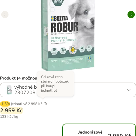
Celková cena
Produkt (4 možností)
stejných položek
při koupi
výhodné balení: 2 × 12 kg
jednotlivě
2307208.2
-1.3%
jednotlivě
2 998 Kč
2 959 Kč
123 Kč / kg
Jednorázové