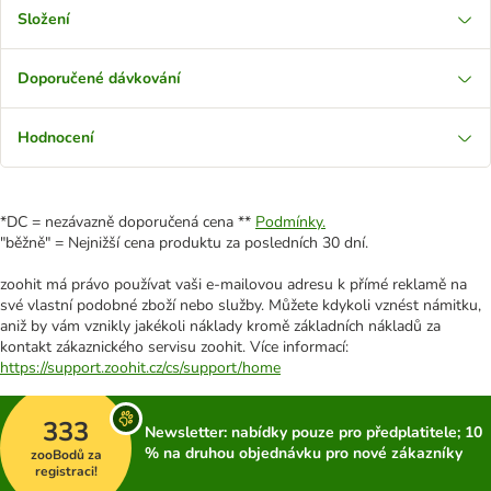
Složení
Doporučené dávkování
Hodnocení
*DC = nezávazně doporučená cena **
Podmínky.
"běžně" = Nejnižší cena produktu za posledních 30 dní.
zoohit má právo používat vaši e-mailovou adresu k přímé reklamě na
své vlastní podobné zboží nebo služby. Můžete kdykoli vznést námitku,
aniž by vám vznikly jakékoli náklady kromě základních nákladů za
kontakt zákaznického servisu zoohit. Více informací:
https://support.zoohit.cz/cs/support/home
333
Newsletter: nabídky pouze pro předplatitele; 10
% na druhou objednávku pro nové zákazníky
zooBodů za
registraci!