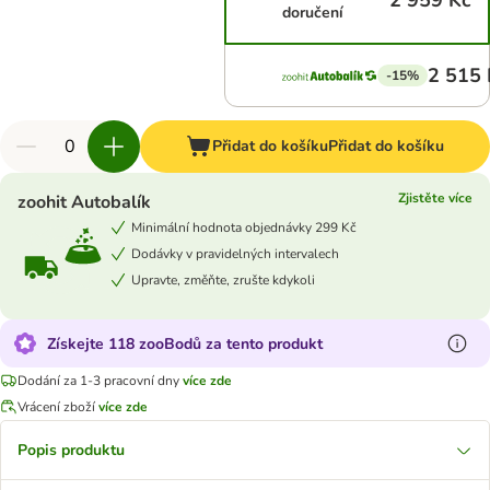
2 959 Kč
doručení
2 515 
-15%
Přidat do košíku
Přidat do košíku
Zjistěte více
zoohit Autobalík
Minimální hodnota objednávky 299 Kč
Dodávky v pravidelných intervalech
Upravte, změňte, zrušte kdykoli
Získejte 118 zooBodů za tento produkt
Dodání za 1-3 pracovní dny
více zde
Vrácení zboží
více zde
Popis produktu