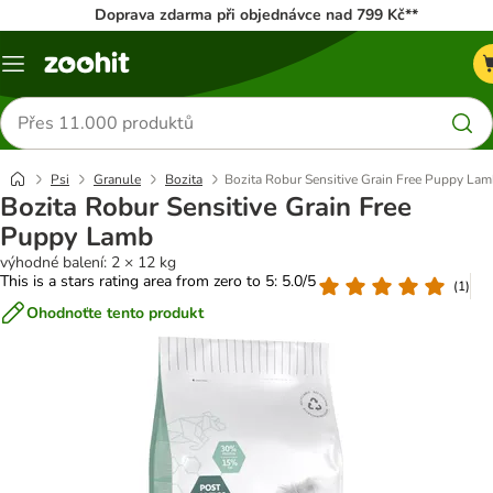
Doprava zdarma při objednávce nad 799 Kč**
Menu
Hledat
produkty
Psi
Granule
Bozita
Bozita Robur Sensitive Grain Free Puppy La
Bozita Robur Sensitive Grain Free
Puppy Lamb
výhodné balení: 2 × 12 kg
This is a stars rating area from zero to 5: 5.0/5
(
1
)
Ohodnoťte tento produkt