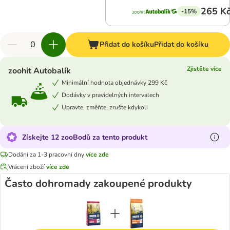
265 K
-15%
Přidat do košíku
Přidat do košíku
Zjistěte více
zoohit Autobalík
Minimální hodnota objednávky 299 Kč
Dodávky v pravidelných intervalech
Upravte, změňte, zrušte kdykoli
Získejte 12 zooBodů za tento produkt
Dodání za 1-3 pracovní dny
více zde
Vrácení zboží
více zde
Často dohromady zakoupené produkty