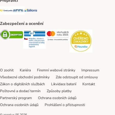
Přepravci
Česká pošta Shipping Method
PPL Shipping Method
Balíkovna Shipping Method
Zabezpečení a ocenění
Security
Security
Security
Security
O zoohit
Kariéra
Firemní webové stránky
Impressum
Všeobecné obchodní podmínky
Zde odstoupit od smlouvy
Zákon o digitálních službách
Likvidace baterií
Kontakt
Poštovné a dodací termín
Způsoby platby
Partnerský program
Ochrana osobních údajů
Ochrana osobních údajů
Prohlášení o přístupnosti
© zooplus SE
2026