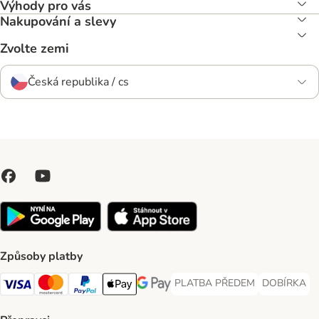
Výhody pro vás
Nakupování a slevy
Zvolte zemi
Česká republika / cs
Způsoby platby
PLATBA PŘEDEM
DOBÍRKA
PLATBA PŘEDEM Payment Met
DOBÍRKA Pa
Visa Payment Method
Mastercard Payment Method
PayPal Payment Method
Apple pay Payment Method
GooglePay Payment Method