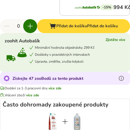
994 K
-15%
Přidat do košíku
Přidat do košíku
Zjistěte více
zoohit Autobalík
Minimální hodnota objednávky 299 Kč
Dodávky v pravidelných intervalech
Upravte, změňte, zrušte kdykoli
Získejte 47 zooBodů za tento produkt
Dodání za 1-3 pracovní dny
více zde
Vrácení zboží
více zde
Často dohromady zakoupené produkty