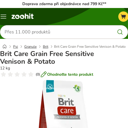
Doprava zdarma při objednávce nad 799 Kč**
Menu
Hledat
produkty
Psi
Granule
Brit
Brit Care Grain Free Sensitive Venison & Potato
Brit Care Grain Free Sensitive
Venison & Potato
12 kg
Ohodnoťte tento produkt
(
0
)