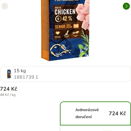
15 kg
1881739.1
724 Kč
48 Kč / kg
Jednorázové
724 Kč
doručení