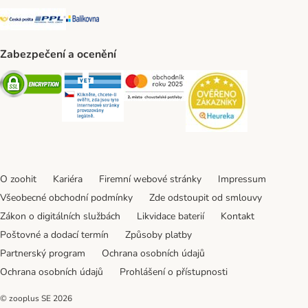
Česká pošta Shipping Method
PPL Shipping Method
Balíkovna Shipping Method
Zabezpečení a ocenění
Security
Security
Security
Security
O zoohit
Kariéra
Firemní webové stránky
Impressum
Všeobecné obchodní podmínky
Zde odstoupit od smlouvy
Zákon o digitálních službách
Likvidace baterií
Kontakt
Poštovné a dodací termín
Způsoby platby
Partnerský program
Ochrana osobních údajů
Ochrana osobních údajů
Prohlášení o přístupnosti
© zooplus SE
2026