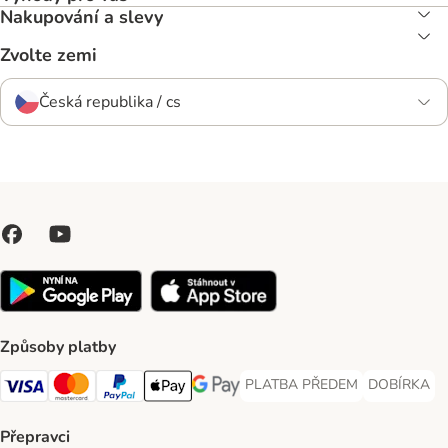
Nakupování a slevy
Zvolte zemi
Česká republika / cs
Způsoby platby
PLATBA PŘEDEM
DOBÍRKA
PLATBA PŘEDEM Payment Met
DOBÍRKA Pa
Visa Payment Method
Mastercard Payment Method
PayPal Payment Method
Apple pay Payment Method
GooglePay Payment Method
Přepravci