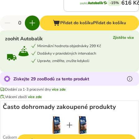
616 K
-15%
Přidat do košíku
Přidat do košíku
Zjistěte více
zoohit Autobalík
Minimální hodnota objednávky 299 Kč
Dodávky v pravidelných intervalech
Upravte, změňte, zrušte kdykoli
Získejte 29 zooBodů za tento produkt
Dodání za 1-3 pracovní dny
více zde
Vrácení zboží
více zde
Často dohromady zakoupené produkty
Celkem