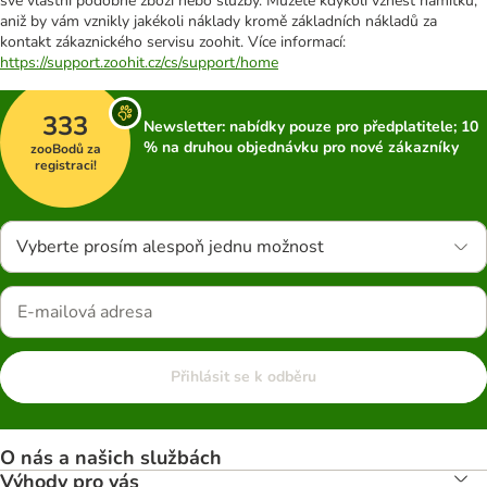
své vlastní podobné zboží nebo služby. Můžete kdykoli vznést námitku,
aniž by vám vznikly jakékoli náklady kromě základních nákladů za
kontakt zákaznického servisu zoohit. Více informací:
https://support.zoohit.cz/cs/support/home
333
Newsletter: nabídky pouze pro předplatitele; 10
% na druhou objednávku pro nové zákazníky
zooBodů za
registraci!
Vyberte prosím alespoň jednu možnost
Přihlásit se k odběru
O nás a našich službách
Výhody pro vás