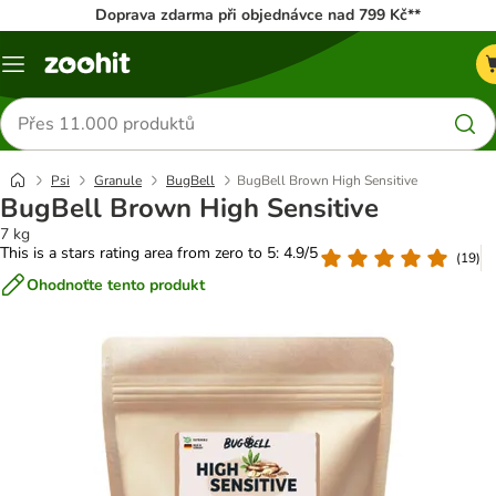
Doprava zdarma při objednávce nad 799 Kč**
Menu
Hledat
produkty
Psi
Granule
BugBell
BugBell Brown High Sensitive
BugBell Brown High Sensitive
7 kg
This is a stars rating area from zero to 5: 4.9/5
(
19
)
Ohodnoťte tento produkt