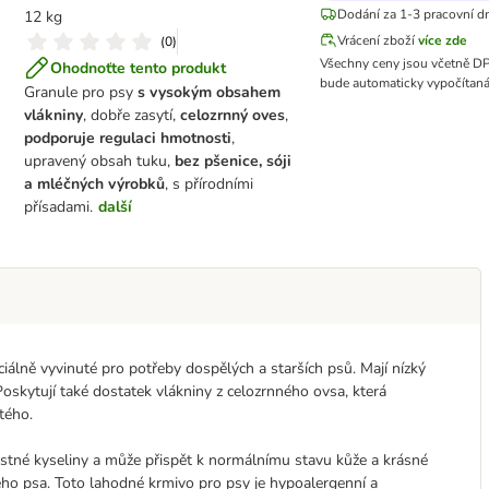
Dodání za 1-3 pracovní d
12 kg
Vrácení zboží
více zde
(
0
)
Všechny ceny jsou včetně D
Ohodnoťte tento produkt
bude automaticky vypočítaná
Granule pro psy
s vysokým obsahem
vlákniny
, dobře zasytí,
celozrnný oves
,
podporuje regulaci hmotnosti
,
upravený obsah tuku,
bez pšenice, sóji
a mléčných výrobků
, s přírodními
přísadami.
další
álně vyvinuté pro potřeby dospělých a starších psů. Mají nízký
oskytují také dostatek vlákniny z celozrnného ovsa, která
tého.
mastné kyseliny a může přispět k normálnímu stavu kůže a krásné
eho psa. Toto lahodné krmivo pro psy je hypoalergenní a