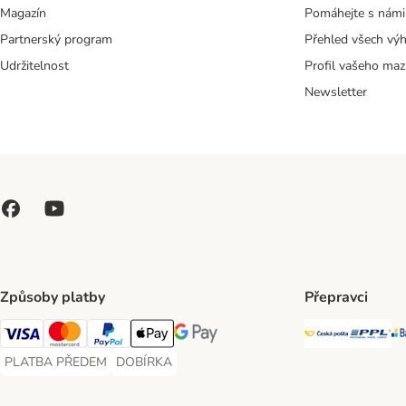
Magazín
Pomáhejte s námi
Partnerský program
Přehled všech vý
Udržitelnost
Profil vašeho maz
Newsletter
Způsoby platby
Přepravci
Česká poš
PP
Visa Payment Method
Mastercard Payment Method
PayPal Payment Method
Apple pay Payment Method
GooglePay Payment Method
PLATBA PŘEDEM
DOBÍRKA
PLATBA PŘEDEM Payment Method
DOBÍRKA Payment Method