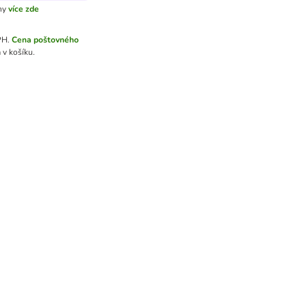
ny
více zde
PH.
Cena poštovného
 v košíku.