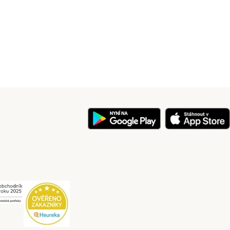
y
Security
Security