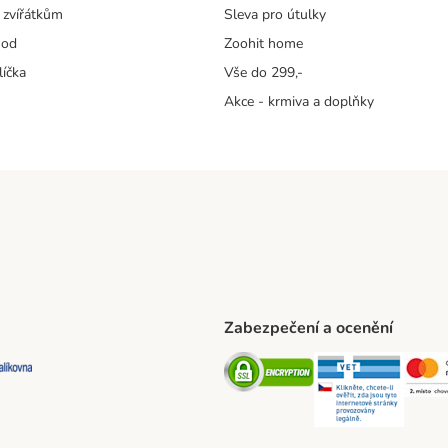
 zvířátkům
Sleva pro útulky
hod
Zoohit home
líčka
Vše do 299,-
Akce - krmiva a doplňky
Zabezpečení a ocenění
ta Shipping Method
L Shipping Method
Balíkovna Shipping Method
Security
Securit