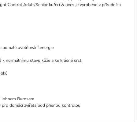
ght Control Adult/Senior kuřecí & oves je vyrobeno z přírodních
e pomalé uvolňování energie
á k normálnímu stavu kůže a ke krásné srsti
obků
em Johnem Burnsem
 pro domácí zvířata pod přísnou kontrolou