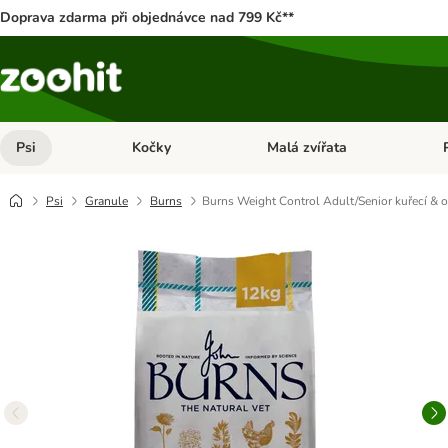
Doprava zdarma při objednávce nad 799 Kč**
Psi
Kočky
Malá zvířata
Otevřít menu: Psi
Otevřít menu: Kočky
Ote
Psi
Granule
Burns
Burns Weight Control Adult/Senior kuřecí & 