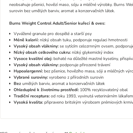
neobsahuje pšenici, hovězí maso, sóju a mléčné výrobky. Burns Wei
surovin bez umělých barviv, aromat a konzervačních látek.
Burns Weight Control Adult/Senior kuřecí & oves:
Vyvážené granule pro dospělé a starší psy
Méně kalorií:
nízký obsah tuku, podporuje regulaci hmotnosti
Vysoký obsah vlákniny:
se sytícím celozrnným ovsem, podporuj
Nízký obsah celkového cukru:
nízký glykemický index
Vysoce kvalitní olej:
bohaté na důležité mastné kyseliny, přispív
Vysoký obsah vlákniny:
podporuje přirozené trávení
Hypoalergenní:
bez pšenice, hovězího masa, sóji a mléčných výr
Vybrané suroviny:
vyrobeno z přírodních surovin
Bez
umělých barviv, aromat a konzervačních látek
Ohleduplné k životnímu prostředí:
100% recyklovatelný obal
Tradiční receptura:
od roku 1993, vyvinutá veterinárním lékař
Vysoká kvalita:
připraveno britským výrobcem prémiových krmiv