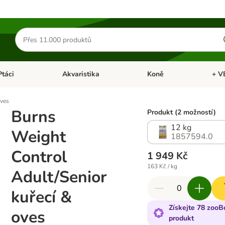
Hledat
produkty
Ptáci
Akvaristika
Koně
+ V
vřít menu: Malá zvířata
Otevřít menu: Ptáci
Otevřít menu: Akvaristika
Otevří
oves
Burns
Produkt (2 možností)
12 kg
Weight
1857594.0
Control
1 949 Kč
163 Kč / kg
Adult/Senior
kuřecí &
Získejte 78 zooB
oves
produkt