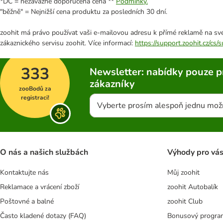
*DC = nezávazně doporučená cena **
Podmínky.
"běžně" = Nejnižší cena produktu za posledních 30 dní.
zoohit má právo používat vaši e-mailovou adresu k přímé reklamě na své
zákaznického servisu zoohit. Více informací:
https://support.zoohit.cz/cs
333
Newsletter: nabídky pouze p
zákazníky
zooBodů za
registraci!
Vyberte prosím alespoň jednu mož
O nás a našich službách
Výhody pro vá
Kontaktujte nás
Můj zoohit
Reklamace a vrácení zboží
zoohit Autobalík
Poštovné a balné
zoohit Club
Často kladené dotazy (FAQ)
Bonusový progra