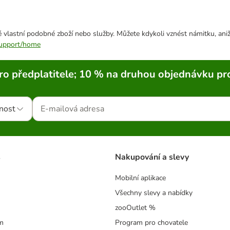
 vlastní podobné zboží nebo služby. Můžete kdykoli vznést námitku, aniž
/support/home
ro předplatitele; 10 % na druhou objednávku pr
nost
s
Nakupování a slevy
Mobilní aplikace
Všechny slevy a nabídky
zooOutlet %
m
Program pro chovatele