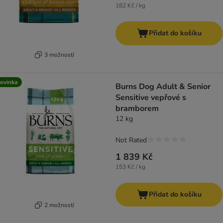
182 Kč / kg
Přidat do košíku
3 možností
ovinka
Burns Dog Adult & Senior
Sensitive vepřové s
bramborem
12 kg
Not Rated
1 839 Kč
153 Kč / kg
Přidat do košíku
2 možností