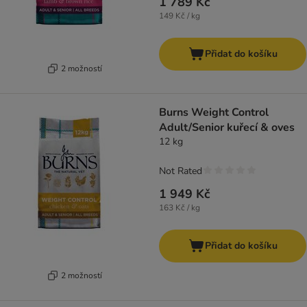
1 789 Kč
149 Kč / kg
Přidat do košíku
2 možností
Burns Weight Control
Adult/Senior kuřecí & oves
12 kg
Not Rated
1 949 Kč
163 Kč / kg
Přidat do košíku
2 možností