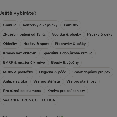
Ještě vybíráte?
Granule
Konzervy a kapsičky
Pamlsky
Zkušební balení od 19 Kč
Vodítka & obojky
Pelíšky & deky
Oblečky
Hračky & sport
Přepravky & tašky
Krmivo bez obilovin
Speciální a doplňkové krmivo
BARF & mražené krmivo
Boudy & výběhy
Misky & podložky
Hygiena & péče
Smart doplňky pro psy
Antiparazitika
Vše pro štěňata
Vše pro starší psy
Pro různá psí plemena
Krmiva pro psí seniory
WARNER BROS COLLECTION