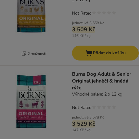
Not Rated
jednotlivě
3 558 Kč
3 509 Kč
146 Kč / kg
Přidat do košíku
2 možností
Burns Dog Adult & Senior
Original jehněčí & hnědá
rýže
Výhodné balení: 2 x 12 kg
Not Rated
jednotlivě
3 578 Kč
3 529 Kč
147 Kč / kg