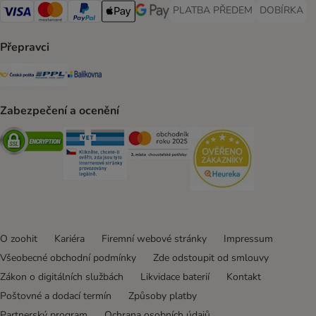
PLATBA PŘEDEM
DOBÍRKA
PLATBA PŘEDEM Payment Met
DOBÍRKA Pa
Visa Payment Method
Mastercard Payment Method
PayPal Payment Method
Apple pay Payment Method
GooglePay Payment Method
Přepravci
Česká pošta Shipping Method
PPL Shipping Method
Balíkovna Shipping Method
Zabezpečení a ocenění
Security
Security
Security
Security
O zoohit
Kariéra
Firemní webové stránky
Impressum
Všeobecné obchodní podmínky
Zde odstoupit od smlouvy
Zákon o digitálních službách
Likvidace baterií
Kontakt
Poštovné a dodací termín
Způsoby platby
Partnerský program
Ochrana osobních údajů