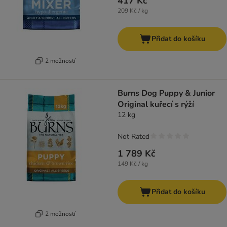
417 Kč
209 Kč / kg
Přidat do košíku
2 možností
Burns Dog Puppy & Junior
Original kuřecí s rýží
12 kg
Not Rated
1 789 Kč
149 Kč / kg
Přidat do košíku
2 možností