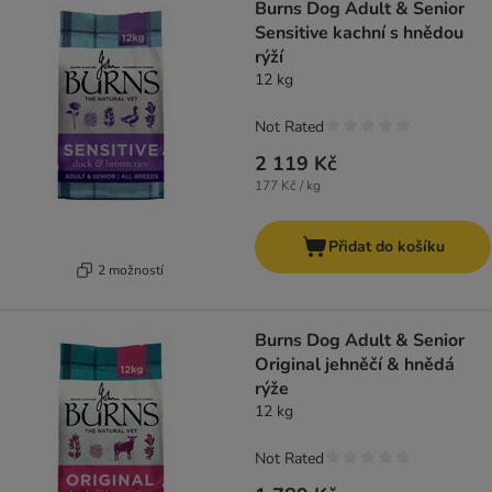
Burns Dog Adult & Senior
Sensitive kachní s hnědou
rýží
12 kg
Not Rated
2 119 Kč
177 Kč / kg
Přidat do košíku
2 možností
Burns Dog Adult & Senior
Original jehněčí & hnědá
rýže
12 kg
Not Rated