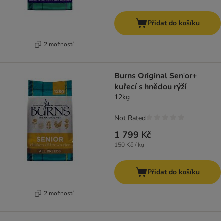
Přidat do košíku
2 možností
Burns Original Senior+
kuřecí s hnědou rýží
12kg
Not Rated
1 799 Kč
150 Kč / kg
Přidat do košíku
2 možností