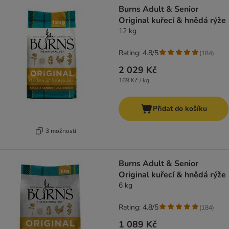
Burns Adult & Senior
Original kuřecí & hnědá rýže
12 kg
Rating: 4.8/5
(
184
)
2 029 Kč
169 Kč / kg
Přidat do košíku
3 možností
Burns Adult & Senior
Original kuřecí & hnědá rýže
6 kg
Rating: 4.8/5
(
184
)
1 089 Kč