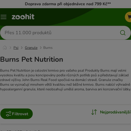
Doprava zdarma při objednávce nad 799 Kč**
Menu
Hledat
produkty
Psi
Granule
Burns
Burns Pet Nutrition
Burns Pet Nutrition je celostní krmivo pro vašeho psa! Produkty Burns mají velmi
vysokou kvalitu a jsou koncipovány podle různých potřeb psů a představují základ
zdravé výživy. John Burns Real Food spočívá na domácí stravě. Granule značky
Burns se vyznačují mnohem větší kvalitou než běžné krmivo. Burns nabízí výhradně
hypoalergenní granule, které neobsahují umělé aroma, barviva ani konzervační látky.
Nejprodávanější
Filtrovat