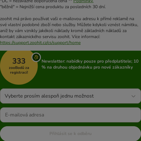
*DC = nezávazně doporučená cena **
Podmínky.
"běžně" = Nejnižší cena produktu za posledních 30 dní.
zoohit má právo používat vaši e-mailovou adresu k přímé reklamě na
své vlastní podobné zboží nebo služby. Můžete kdykoli vznést námitku,
aniž by vám vznikly jakékoli náklady kromě základních nákladů za
kontakt zákaznického servisu zoohit. Více informací:
https://support.zoohit.cz/cs/support/home
333
Newsletter: nabídky pouze pro předplatitele; 10
% na druhou objednávku pro nové zákazníky
zooBodů za
registraci!
Vyberte prosím alespoň jednu možnost
Přihlásit se k odběru