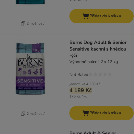
Přidat do košíku
2 možností
Burns Dog Adult & Senior
Sensitive kachní s hnědou
rýží
Výhodné balení: 2 x 12 kg
Not Rated
jednotlivě
4 238 Kč
4 189 Kč
175 Kč / kg
Přidat do košíku
2 možností
Burns Adult & Senior