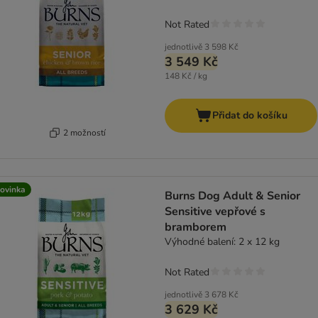
Not Rated
jednotlivě
3 598 Kč
3 549 Kč
148 Kč / kg
Přidat do košíku
2 možností
ovinka
Burns Dog Adult & Senior
Sensitive vepřové s
bramborem
Výhodné balení: 2 x 12 kg
Not Rated
jednotlivě
3 678 Kč
3 629 Kč