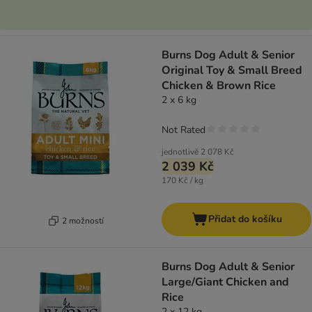
Burns Dog Adult & Senior
Original Toy & Small Breed
Chicken & Brown Rice
2 x 6 kg
Not Rated
jednotlivě
2 078 Kč
2 039 Kč
170 Kč / kg
Přidat do košíku
2 možností
Burns Dog Adult & Senior
Large/Giant Chicken and
Rice
2 x 12 kg