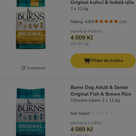
Original kuřecí & hnědá rýže
2 x 12 kg
Rating: 4.8/5
(
184
)
jednotlivě
4 058 Kč
4 009 Kč
167 Kč / kg
Přidat do košíku
3 možností
Burns Dog Adult & Senior
Original Fish & Brown Rice
Výhodné balení: 2 x 12 kg
Not Rated
jednotlivě
4 138 Kč
4 089 Kč
171 Kč / kg