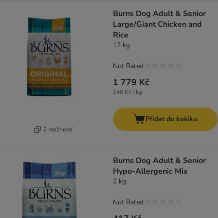
Burns Dog Adult & Senior
Large/Giant Chicken and
Rice
12 kg
Not Rated
1 779 Kč
148 Kč / kg
Přidat do košíku
2 možností
Burns Dog Adult & Senior
Hypo-Allergenic Mix
2 kg
Not Rated