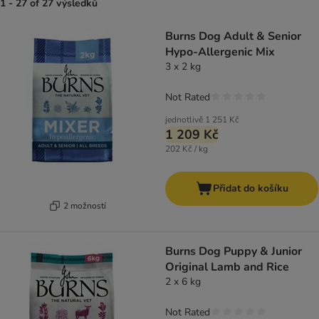
1 - 27 of 27 výsledků
product items have been changed
Burns Dog Adult & Senior
Hypo-Allergenic Mix
3 x 2 kg
Not Rated
jednotlivě
1 251 Kč
1 209 Kč
202 Kč / kg
Přidat do košíku
2 možností
Burns Dog Puppy & Junior
Original Lamb and Rice
2 x 6 kg
Not Rated