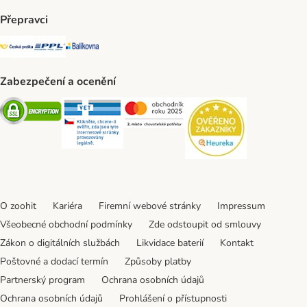
Přepravci
Česká pošta Shipping Method
PPL Shipping Method
Balíkovna Shipping Method
Zabezpečení a ocenění
Security
Security
Security
Security
O zoohit
Kariéra
Firemní webové stránky
Impressum
Všeobecné obchodní podmínky
Zde odstoupit od smlouvy
Zákon o digitálních službách
Likvidace baterií
Kontakt
Poštovné a dodací termín
Způsoby platby
Partnerský program
Ochrana osobních údajů
Ochrana osobních údajů
Prohlášení o přístupnosti