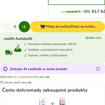
917 K
-15%
Přidat do košíku
Přidat do košíku
Zjistěte více
zoohit Autobalík
Minimální hodnota objednávky 299 Kč
Dodávky v pravidelných intervalech
Upravte, změňte, zrušte kdykoli
Získejte 43 zooBodů za tento produkt
Dodání za 1-3 pracovní dny
více zde
Vrácení zboží
více zde
Často dohromady zakoupené produkty