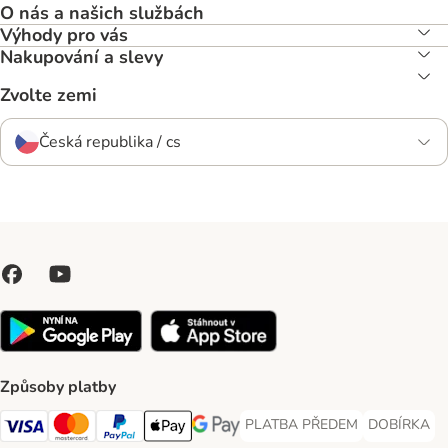
O nás a našich službách
Výhody pro vás
Nakupování a slevy
Zvolte zemi
Česká republika / cs
Způsoby platby
PLATBA PŘEDEM
DOBÍRKA
PLATBA PŘEDEM Payment Met
DOBÍRKA Pa
Visa Payment Method
Mastercard Payment Method
PayPal Payment Method
Apple pay Payment Method
GooglePay Payment Method