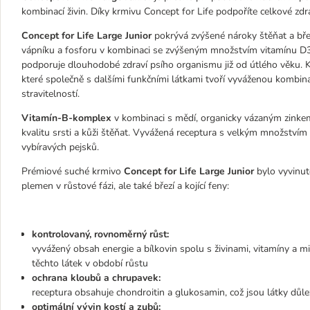
kombinací živin. Díky krmivu Concept for Life podpoříte celkové zdr
Concept for Life Large Junior
pokrývá zvýšené nároky štěňat a břez
vápníku a fosforu v kombinaci se zvýšeným množstvím vitamínu D3 z
podporuje dlouhodobé zdraví psího organismu již od útlého věku. 
které společně s dalšími funkčními látkami tvoří vyváženou kombina
stravitelností.
Vitamín-B-komplex
v kombinaci s mědí, organicky vázaným zinke
kvalitu srsti a kůži štěňat. Vyvážená receptura s velkým množstvím č
vybíravých pejsků.
Prémiové suché krmivo
Concept for Life Large Junior
bylo vyvinut
plemen v růstové fázi, ale také březí a kojící feny:
kontrolovaný, rovnoměrný růst:
vyvážený obsah energie a bílkovin spolu s živinami, vitamíny a m
těchto látek v období růstu
ochrana kloubů a chrupavek:
receptura obsahuje chondroitin a glukosamin, což jsou látky důle
optimální vývin kostí a zubů: