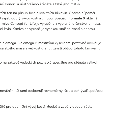
aví, kondici a růst Vašeho štěněte a také jeho matky.
ích fen na přísun živin a kvalitních bílkovin. Optimální poměr
ajistí dobrý vývoj kostí a chrupu. Speciální
formule X
aktivně
Krmivo Concept for Life je vyráběno z vybraného čerstvého masa,
ci živin. Krmivo se vyznačuje vysokou snášenlivostí a dobrou
m a omega-3 a omega-6 mastnými kyselinami pozitivně ovlivňuje
erstvého masa a velikost granulí zajistí oblibu tohoto krmiva i u
o na základě vědeckých poznatků speciálně pro štěňata velkých
inerálními látkami podporují rovnoměrný růst a pokrývají spotřebu
žité pro optimální vývoj kostí, kloubů a zubů v období růstu