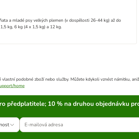
ěňata a mladé psy velkých plemen (v dospělosti 26-44 kg) až do
1,5 kg, 6 kg (4 x 1,5 kg) a 12 kg.
 vlastní podobné zboží nebo služby. Můžete kdykoli vznést námitku, aniž
/support/home
ro předplatitele; 10 % na druhou objednávku pr
nost