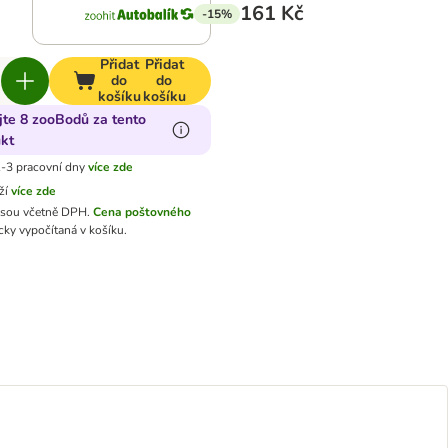
161 Kč
-15%
Přidat
Přidat
do
do
košíku
košíku
jte 8 zooBodů za tento
kt
-3 pracovní dny
více zde
ží
více zde
jsou včetně DPH.
Cena poštovného
ky vypočítaná v košíku.