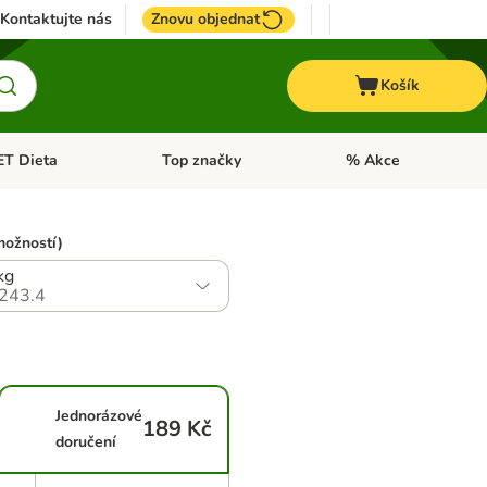
Kontaktujte nás
Znovu objednat
Košík
ET Dieta
Top značky
% Akce
t menu: Koně
Otevřít menu: + VET Dieta
Otevřít menu: Top znač
možností)
kg
243.4
Jednorázové
189 Kč
doručení