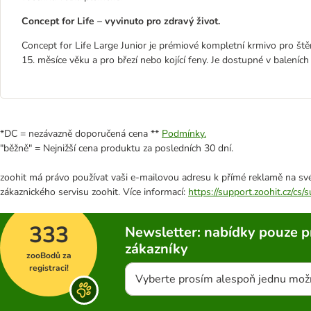
Concept for Life – vyvinuto pro zdravý život.
Concept for Life Large Junior je prémiové kompletní krmivo pro št
15. měsíce věku a pro březí nebo kojící feny. Je dostupné v baleních 
*DC = nezávazně doporučená cena **
Podmínky.
"běžně" = Nejnižší cena produktu za posledních 30 dní.
zoohit má právo používat vaši e-mailovou adresu k přímé reklamě na své
zákaznického servisu zoohit. Více informací:
https://support.zoohit.cz/cs
333
Newsletter: nabídky pouze p
zákazníky
zooBodů za
registraci!
Vyberte prosím alespoň jednu mož