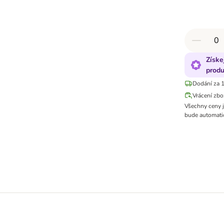
Získe
produ
Dodání za 1
Vrácení zbo
Všechny ceny 
bude automatic