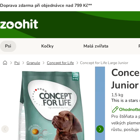
Doprava zdarma při objednávce nad 799 Kč**
Psi
Kočky
Malá zvířata
Otevřít menu: Psi
Otevřít menu: Kočky
Ote
Psi
Granule
Concept for Life
Concept for Life Large Junior
Concep
Junior
1,5 kg
This is a stars
Ohodnoťte
Pro štěňata a p
velkých plemen
růstu, posiluj