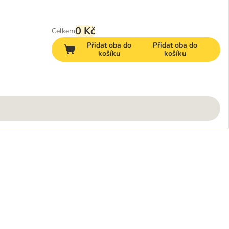
0 Kč
Celkem
Přidat oba do
Přidat oba do
košíku
košíku