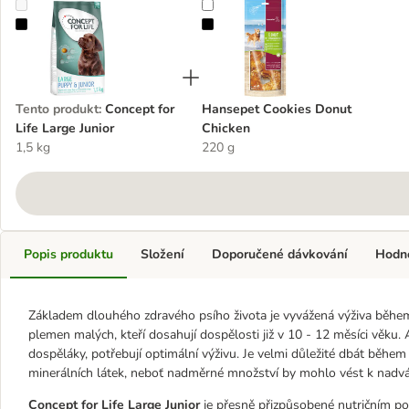
Concept for Life Large Junior
Hansepet Cookies Donut Chicken
Tento produkt
:
Concept for
Hansepet Cookies Donut
Life Large Junior
Chicken
1,5 kg
220 g
Popis produktu
Složení
Doporučené dávkování
Hodn
Základem dlouhého zdravého psího života je vyvážená výživa během 
plemen malých, kteří dosahují dospělosti již v 10 - 12 měsíci věku
dospěláky, potřebují optimální výživu. Je velmi důležité dbát během 
minerálních látek, neboť nadměrné množství by mohlo vést k nad
Concept for Life Large Junior
je přesně přizpůsobené nutričním p