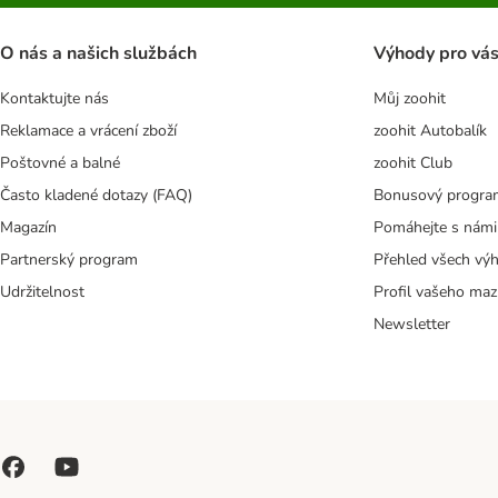
O nás a našich službách
Výhody pro vá
Kontaktujte nás
Můj zoohit
Reklamace a vrácení zboží
zoohit Autobalík
Poštovné a balné
zoohit Club
Často kladené dotazy (FAQ)
Bonusový progra
Magazín
Pomáhejte s námi
Partnerský program
Přehled všech vý
Udržitelnost
Profil vašeho maz
Newsletter