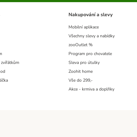
s
Nakupování a slevy
Mobilní aplikace
Všechny slevy a nabídky
zooOutlet %
m
Program pro chovatele
 zvířátkům
Sleva pro útulky
hod
Zoohit home
líčka
Vše do 299,-
Akce - krmiva a doplňky