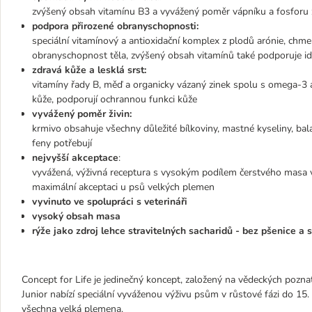
zvýšený obsah vitamínu B3 a vyvážený poměr vápníku a fosforu za
podpora přirozené obranyschopnosti:
speciální vitamínový a antioxidační komplex z plodů arónie, chme
obranyschopnost těla, zvýšený obsah vitamínů také podporuje id
zdravá kůže a lesklá srst:
vitamíny řady B, měď a organicky vázaný zinek spolu s omega-3 a
kůže, podporují ochrannou funkci kůže
vyvážený poměr živin:
krmivo obsahuje všechny důležité bílkoviny, mastné kyseliny, balast
feny potřebují
nejvyšší akceptace
:
vyvážená, výživná receptura s vysokým podílem čerstvého masa v 
maximální akceptaci u psů velkých plemen
vyvinuto ve spolupráci s veterináři
vysoký obsah masa
rýže jako zdroj lehce stravitelných sacharidů - bez pšenice a s
Concept for Life je jedinečný koncept, založený na vědeckých pozna
Junior nabízí speciální vyváženou výživu psům v růstové fázi do 15.
všechna velká plemena.