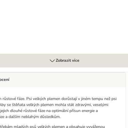
Zobrazit více
ocení
růstové fáze. Psi velkých plemen dorůstají v jiném tempu než psi
. Aby se štěňata velkých plemen mohla stát zdravými, veselými
jejich dlouhé růstové fáze na optimální přísun energie a
váze a dalším neblahým důsledkům.
otřebám mladých psů velkých plemen a obsahuje vyváženou