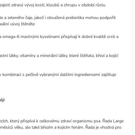
jistí zdravý vývoj kostí, kloubů a chrupu v období růstu
le a zeleného čaje, jakož i obsažená prebiotika mohou podpořit
eální vývoj štěněte
 omega-6 mastnými kyselinami přispívají k dobré kvalitě srsti a
ní látky, vitamíny a minerální látky, které štěňata, březí a kojící
kombinaci s pečlivě vybranými dalšími ingrediencemi zajišťuje
óji
tcích, který přispívá k celkovému zdraví organismu psa. Řada Large
 měsíců věku, ale také březím a kojícím fenám. Řada je vhodná pro