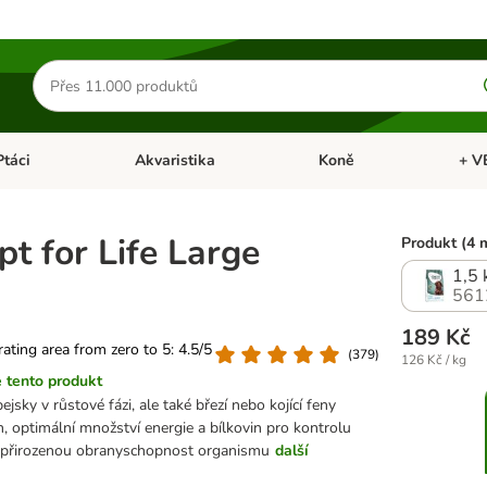
Hledat
produkty
Ptáci
Akvaristika
Koně
+ V
vřít menu: Malá zvířata
Otevřít menu: Ptáci
Otevřít menu: Akvaristika
Otevří
t for Life Large
Produkt (4 
1,5 
561
189 Kč
 rating area from zero to 5: 4.5/5
(
379
)
126 Kč / kg
 tento produkt
ejsky v růstové fázi, ale také březí nebo kojící feny
, optimální množství energie a bílkovin pro kontrolu
e přirozenou obranyschopnost organismu
další