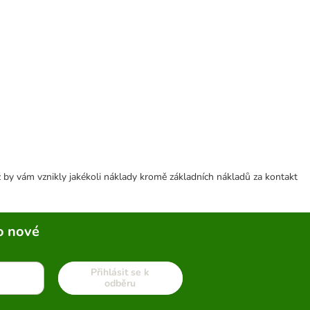
 by vám vznikly jakékoli náklady kromě základních nákladů za kontakt
o nové
Přihlásit se k
odběru