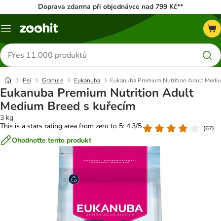
Doprava zdarma při objednávce nad 799 Kč**
Menu
Hledat
produkty
Psi
Granule
Eukanuba
Eukanuba Premium Nutrition Adult Mediu
Eukanuba Premium Nutrition Adult
Medium Breed s kuřecím
3 kg
This is a stars rating area from zero to 5: 4.3/5
(
67
)
Ohodnoťte tento produkt