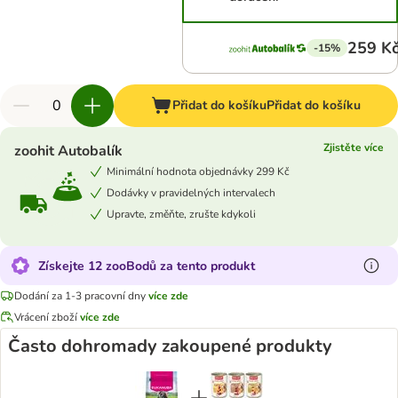
259 K
-15%
Přidat do košíku
Přidat do košíku
Zjistěte více
zoohit Autobalík
Minimální hodnota objednávky 299 Kč
Dodávky v pravidelných intervalech
Upravte, změňte, zrušte kdykoli
Získejte 12 zooBodů za tento produkt
Dodání za 1-3 pracovní dny
více zde
Vrácení zboží
více zde
Často dohromady zakoupené produkty