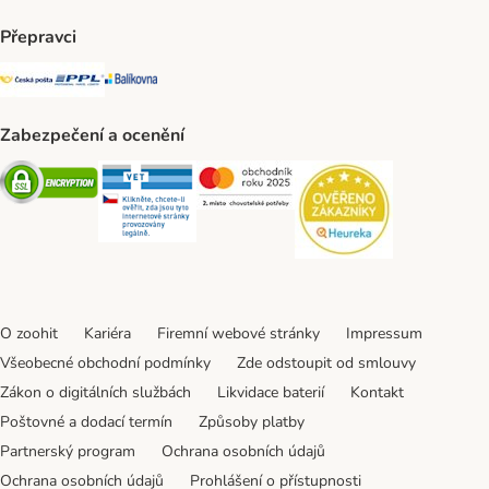
Přepravci
Česká pošta Shipping Method
PPL Shipping Method
Balíkovna Shipping Method
Zabezpečení a ocenění
Security
Security
Security
Security
O zoohit
Kariéra
Firemní webové stránky
Impressum
Všeobecné obchodní podmínky
Zde odstoupit od smlouvy
Zákon o digitálních službách
Likvidace baterií
Kontakt
Poštovné a dodací termín
Způsoby platby
Partnerský program
Ochrana osobních údajů
Ochrana osobních údajů
Prohlášení o přístupnosti