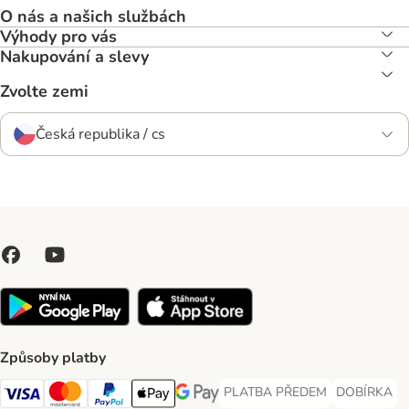
O nás a našich službách
Výhody pro vás
Nakupování a slevy
Zvolte zemi
Česká republika / cs
Způsoby platby
PLATBA PŘEDEM
DOBÍRKA
PLATBA PŘEDEM Payment Met
DOBÍRKA Pa
Visa Payment Method
Mastercard Payment Method
PayPal Payment Method
Apple pay Payment Method
GooglePay Payment Method