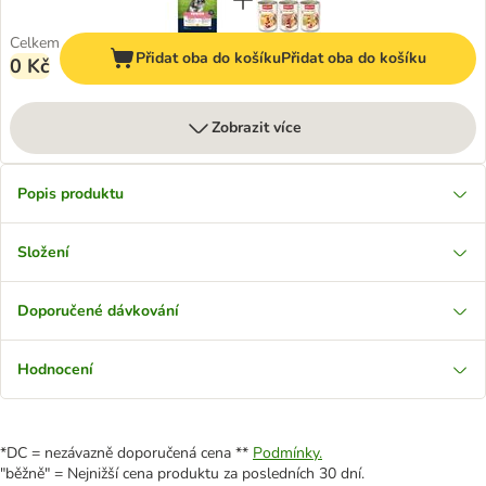
Celkem
Přidat oba do košíku
Přidat oba do košíku
0 Kč
Zobrazit více
Popis produktu
Složení
Doporučené dávkování
Hodnocení
*DC = nezávazně doporučená cena **
Podmínky.
"běžně" = Nejnižší cena produktu za posledních 30 dní.