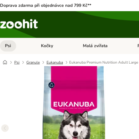
Doprava zdarma při objednávce nad 799 Kč**
Psi
Kočky
Malá zvířata
Otevřít menu: Psi
Otevřít menu: Kočky
Ote
Psi
Granule
Eukanuba
Eukanuba Premium Nutrition Adult Large