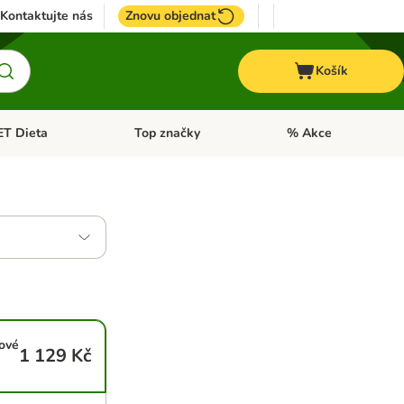
Kontaktujte nás
Znovu objednat
Košík
ET Dieta
Top značky
% Akce
t menu: Koně
Otevřít menu: + VET Dieta
Otevřít menu: Top znač
ové
1 129 Kč