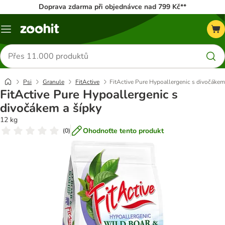
Doprava zdarma při objednávce nad 799 Kč**
Menu
Hledat
produkty
Psi
Granule
FitActive
FitActive Pure Hypoallergenic s divočákem
FitActive Pure Hypoallergenic s
divočákem a šípky
12 kg
Ohodnoťte tento produkt
(
0
)