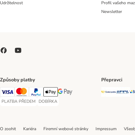
Udržitelnost
Profil vašeho maz
Newsletter
Způsoby platby
Přepravci
Česká poš
PP
Visa Payment Method
Mastercard Payment Method
PayPal Payment Method
Apple pay Payment Method
GooglePay Payment Method
PLATBA PŘEDEM
DOBÍRKA
PLATBA PŘEDEM Payment Method
DOBÍRKA Payment Method
O zoohit
Kariéra
Firemní webové stránky
Impressum
Všeob