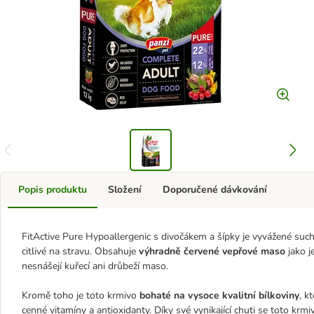
Popis produktu
Složení
Doporučené dávkování
FitActive Pure Hypoallergenic s divočákem a šípky je vyvážené such
citlivé na stravu. Obsahuje
výhradně červené vepřové maso
jako je
nesnášejí kuřecí ani drůbeží maso.
Kromě toho je toto krmivo
bohaté na vysoce kvalitní bílkoviny
, k
cenné vitamíny a antioxidanty. Díky své vynikající chuti se toto kr