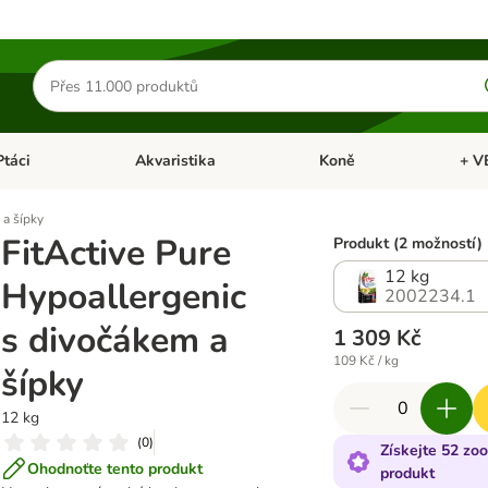
Hledat
produkty
Ptáci
Akvaristika
Koně
+ V
vřít menu: Malá zvířata
Otevřít menu: Ptáci
Otevřít menu: Akvaristika
Otevří
 a šípky
FitActive Pure
Produkt (2 možností)
12 kg
Hypoallergenic
2002234.1
s divočákem a
1 309 Kč
109 Kč / kg
šípky
12 kg
(
0
)
Získejte 52 zo
Ohodnoťte tento produkt
produkt