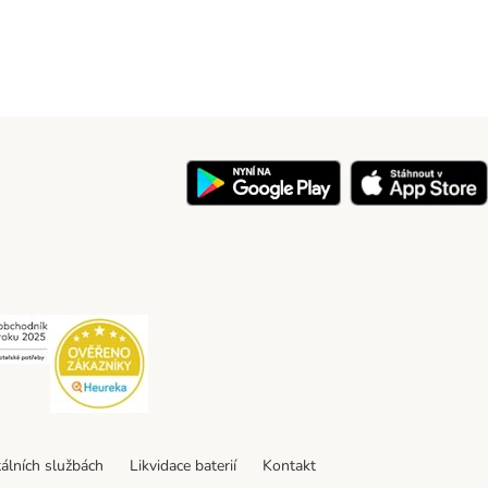
y
Security
Security
tálních službách
Likvidace baterií
Kontakt