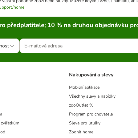
 vlastní podobné zboží nebo služby. Můžete kdykoli vznést námitku, aniž
/support/home
ro předplatitele; 10 % na druhou objednávku pr
nost
s
Nakupování a slevy
Mobilní aplikace
Všechny slevy a nabídky
zooOutlet %
m
Program pro chovatele
 zvířátkům
Sleva pro útulky
hod
Zoohit home