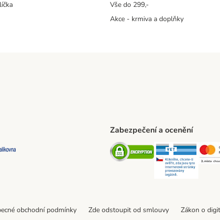
líčka
Vše do 299,-
Akce - krmiva a doplňky
Zabezpečení a ocenění
ta Shipping Method
L Shipping Method
Balíkovna Shipping Method
Security
Securit
ecné obchodní podmínky
Zde odstoupit od smlouvy
Zákon o digi