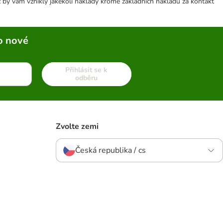
 by vám vznikly jakékoli náklady kromě základních nákladů za kontakt
o nové
Přihlásit se k
odběru
Zvolte zemi
Česká republika / cs