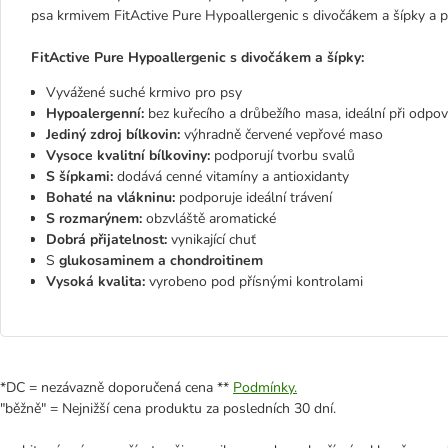
psa krmivem FitActive Pure Hypoallergenic s divočákem a šípky a p
FitActive Pure Hypoallergenic s divočákem a šípky:
Vyvážené suché krmivo pro psy
Hypoalergenní:
bez kuřecího a drůbežího masa, ideální při odpoví
Jediný zdroj bílkovin:
výhradně červené vepřové maso
Vysoce kvalitní bílkoviny:
podporují tvorbu svalů
S šípkami:
dodává cenné vitamíny a antioxidanty
Bohaté na vlákninu:
podporuje ideální trávení
S rozmarýnem:
obzvláště aromatické
Dobrá přijatelnost:
vynikající chuť
S
glukosaminem a chondroitinem
Vysoká kvalita:
vyrobeno pod přísnými kontrolami
*DC = nezávazně doporučená cena **
Podmínky.
"běžně" = Nejnižší cena produktu za posledních 30 dní.