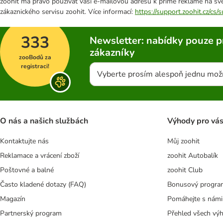
zoohit má právo používat vaši e-mailovou adresu k přímé reklamě na své
zákaznického servisu zoohit. Více informací:
https://support.zoohit.cz/cs
333
Newsletter: nabídky pouze p
zákazníky
zooBodů za
registraci!
Vyberte prosím alespoň jednu mož
O nás a našich službách
Výhody pro vá
Kontaktujte nás
Můj zoohit
Reklamace a vrácení zboží
zoohit Autobalík
Poštovné a balné
zoohit Club
Často kladené dotazy (FAQ)
Bonusový progra
Magazín
Pomáhejte s námi
Partnerský program
Přehled všech vý