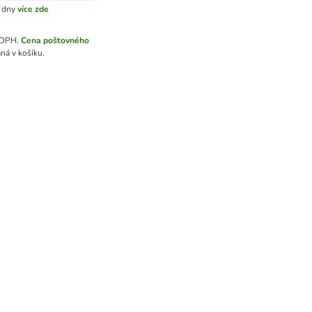
 dny
více zde
 DPH.
Cena poštovného
ná v košíku.