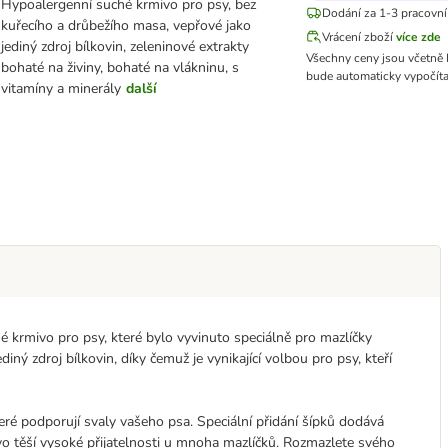
Hypoalergenní suché krmivo pro psy, bez
Dodání za 1-3 pracovní
kuřecího a drůbežího masa, vepřové jako
Vrácení zboží
více zde
jediný zdroj bílkovin, zeleninové extrakty
Všechny ceny jsou včetně
bohaté na živiny, bohaté na vlákninu, s
bude automaticky vypočíta
vitamíny a minerály
další
é krmivo pro psy, které bylo vyvinuto speciálně pro mazlíčky
diný zdroj bílkovin, díky čemuž je vynikající volbou pro psy, kteří
teré podporují svaly vašeho psa. Speciální přidání šípků dodává
mivo těší vysoké přijatelnosti u mnoha mazlíčků. Rozmazlete svého