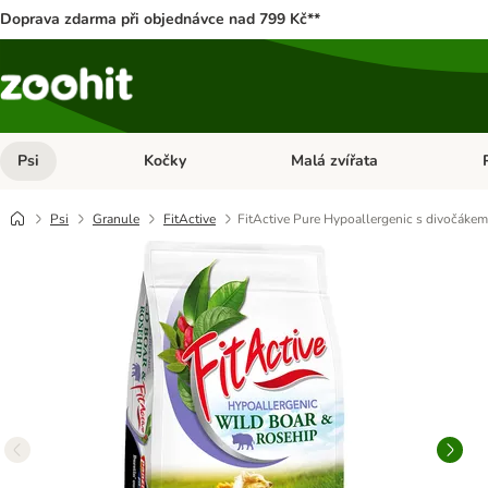
Doprava zdarma při objednávce nad 799 Kč**
Psi
Kočky
Malá zvířata
Otevřít menu: Psi
Otevřít menu: Kočky
Ote
Psi
Granule
FitActive
FitActive Pure Hypoallergenic s divočákem