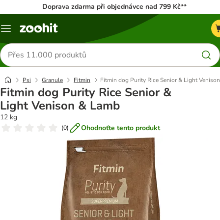
Doprava zdarma při objednávce nad 799 Kč**
Menu
Hledat
produkty
Psi
Granule
Fitmin
Fitmin dog Purity Rice Senior & Light Veniso
Fitmin dog Purity Rice Senior &
Light Venison & Lamb
12 kg
Ohodnoťte tento produkt
(
0
)