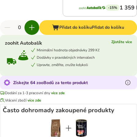
1 359 
-15%
Přidat do košíku
Přidat do košíku
Zjistěte více
zoohit Autobalík
Minimální hodnota objednávky 299 Kč
Dodávky v pravidelných intervalech
Upravte, změňte, zrušte kdykoli
Získejte 64 zooBodů za tento produkt
Dodání za 1-3 pracovní dny
více zde
Vrácení zboží
více zde
Často dohromady zakoupené produkty