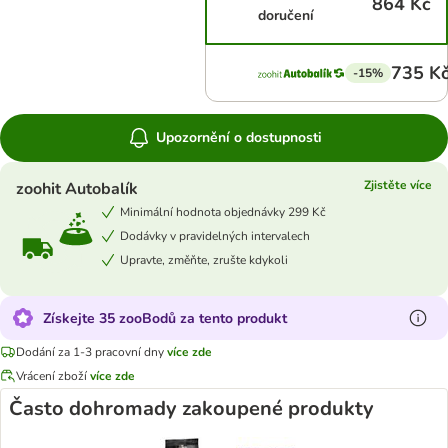
864 Kč
doručení
735 K
-15%
Upozornění o dostupnosti
Zjistěte více
zoohit Autobalík
Minimální hodnota objednávky 299 Kč
Dodávky v pravidelných intervalech
Upravte, změňte, zrušte kdykoli
Získejte 35 zooBodů za tento produkt
Dodání za 1-3 pracovní dny
více zde
Vrácení zboží
více zde
Často dohromady zakoupené produkty