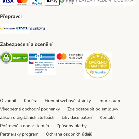
PLATBA PŘEDEM
DOBÍRKA
PLATBA PŘEDEM Payment Met
DOBÍRKA Pa
Visa Payment Method
Mastercard Payment Method
PayPal Payment Method
Apple pay Payment Method
GooglePay Payment Method
Přepravci
Česká pošta Shipping Method
PPL Shipping Method
Balíkovna Shipping Method
Zabezpečení a ocenění
Security
Security
Security
Security
O zoohit
Kariéra
Firemní webové stránky
Impressum
Všeobecné obchodní podmínky
Zde odstoupit od smlouvy
Zákon o digitálních službách
Likvidace baterií
Kontakt
Poštovné a dodací termín
Způsoby platby
Partnerský program
Ochrana osobních údajů