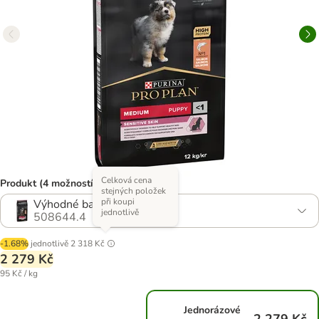
Celková cena
Produkt (4 možností)
stejných položek
při koupi
Výhodné balení 2 x 12 kg
jednotlivě
508644.4
-1.68%
jednotlivě
2 318 Kč
2 279 Kč
95 Kč / kg
Jednorázové