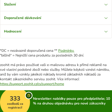
Složení
Doporučené dávkování
Hodnocení
*DC = nezávazně doporučená cena **
Podmínky.
"běžně" = Nejnižší cena produktu za posledních 30 dní.
zoohit má právo používat vaši e-mailovou adresu k přímé reklamě na
své vlastní podobné zboží nebo služby. Můžete kdykoli vznést námitku,
aniž by vám vznikly jakékoli náklady kromě základních nákladů za
kontakt zákaznického servisu zoohit. Více informací:
https://support.zoohit.cz/cs/support/home
333
Newsletter: nabídky pouze pro předplatitele; 10
% na druhou objednávku pro nové zákazníky
zooBodů za
registraci!