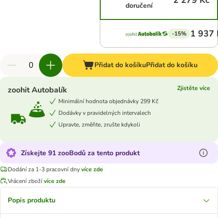
2 279 Kč
doručení
1 937 
-15%
Přidat do košíku
Přidat do košíku
Zjistěte více
zoohit Autobalík
Minimální hodnota objednávky 299 Kč
Dodávky v pravidelných intervalech
Upravte, změňte, zrušte kdykoli
Získejte 91 zooBodů za tento produkt
Dodání za 1-3 pracovní dny
více zde
Vrácení zboží
více zde
Popis produktu