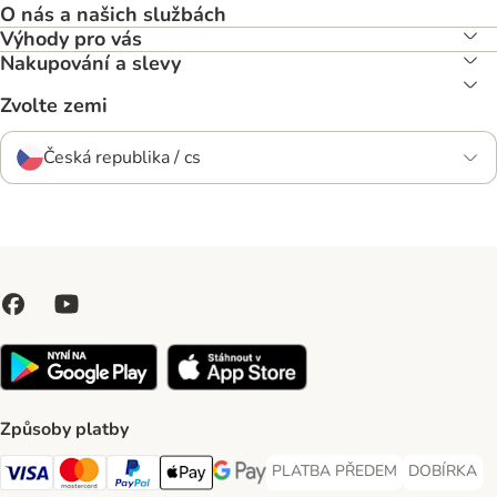
O nás a našich službách
Výhody pro vás
Nakupování a slevy
Zvolte zemi
Česká republika / cs
Způsoby platby
PLATBA PŘEDEM
DOBÍRKA
PLATBA PŘEDEM Payment Met
DOBÍRKA Pa
Visa Payment Method
Mastercard Payment Method
PayPal Payment Method
Apple pay Payment Method
GooglePay Payment Method