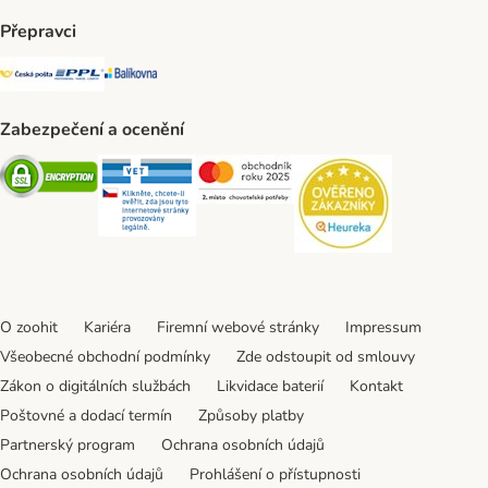
Přepravci
Česká pošta Shipping Method
PPL Shipping Method
Balíkovna Shipping Method
Zabezpečení a ocenění
Security
Security
Security
Security
O zoohit
Kariéra
Firemní webové stránky
Impressum
Všeobecné obchodní podmínky
Zde odstoupit od smlouvy
Zákon o digitálních službách
Likvidace baterií
Kontakt
Poštovné a dodací termín
Způsoby platby
Partnerský program
Ochrana osobních údajů
Ochrana osobních údajů
Prohlášení o přístupnosti