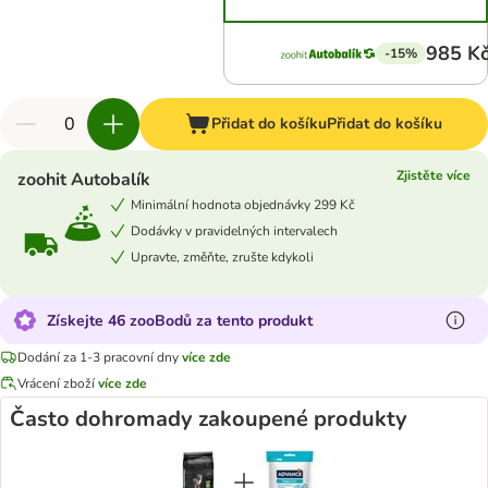
985 K
-15%
Přidat do košíku
Přidat do košíku
Zjistěte více
zoohit Autobalík
Minimální hodnota objednávky 299 Kč
Dodávky v pravidelných intervalech
Upravte, změňte, zrušte kdykoli
Získejte 46 zooBodů za tento produkt
Dodání za 1-3 pracovní dny
více zde
Vrácení zboží
více zde
Často dohromady zakoupené produkty