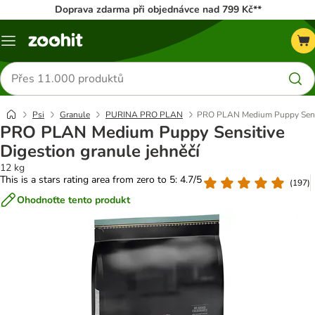
Doprava zdarma při objednávce nad 799 Kč**
Menu
Hledat
produkty
Psi
Granule
PURINA PRO PLAN
PRO PLAN Medium Puppy Sensit
PRO PLAN Medium Puppy Sensitive
Digestion granule jehněčí
12 kg
This is a stars rating area from zero to 5: 4.7/5
(
197
)
Ohodnoťte tento produkt