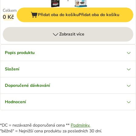
Celkem
Přidat oba do košíku
Přidat oba do košíku
0 Kč
Zobrazit více
Popis produktu
Složení
Doporučené dávkování
Hodnocení
*DC = nezávazně doporučená cena **
Podmínky.
"běžně" = Nejnižší cena produktu za posledních 30 dní.