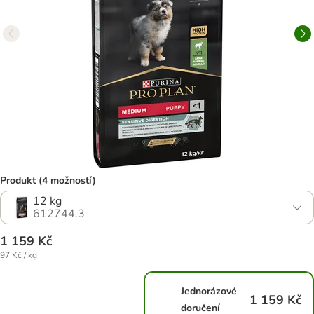
Produkt (4 možností)
12 kg
612744.3
1 159 Kč
97 Kč / kg
Jednorázové
1 159 Kč
doručení