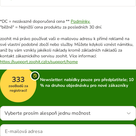
*DC = nezávazně doporučená cena **
Podmínky.
"běžně" = Nejnižší cena produktu za posledních 30 dní.
zoohit má právo používat vaši e-mailovou adresu k přímé reklamě na
své vlastní podobné zboží nebo služby. Můžete kdykoli vznést námitku,
aniž by vám vznikly jakékoli náklady kromě základních nákladů za
kontakt zákaznického servisu zoohit. Více informací:
https://support.zoohit.cz/cs/support/home
333
Newsletter: nabídky pouze pro předplatitele; 10
% na druhou objednávku pro nové zákazníky
zooBodů za
registraci!
Vyberte prosím alespoň jednu možnost