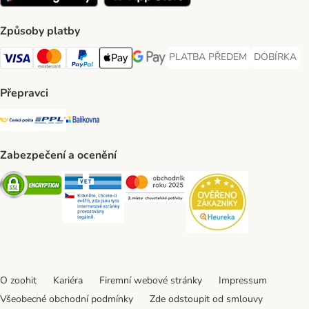
Způsoby platby
PLATBA PŘEDEM
DOBÍRKA
PLATBA PŘEDEM Payment Met
DOBÍRKA Pa
Visa Payment Method
Mastercard Payment Method
PayPal Payment Method
Apple pay Payment Method
GooglePay Payment Method
Přepravci
Česká pošta Shipping Method
PPL Shipping Method
Balíkovna Shipping Method
Zabezpečení a ocenění
Security
Security
Security
Security
O zoohit
Kariéra
Firemní webové stránky
Impressum
Všeobecné obchodní podmínky
Zde odstoupit od smlouvy