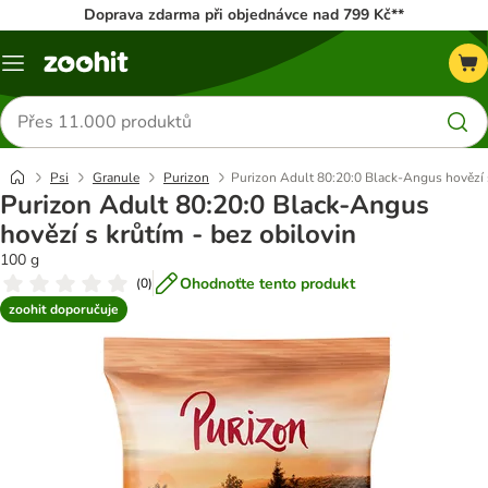
Doprava zdarma při objednávce nad 799 Kč**
Menu
Hledat
produkty
Psi
Granule
Purizon
Purizon Adult 80:20:0 Black-Angus hovězí s
Purizon Adult 80:20:0 Black-Angus
hovězí s krůtím - bez obilovin
100 g
Ohodnoťte tento produkt
(
0
)
zoohit doporučuje