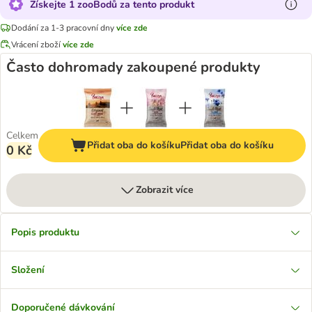
Získejte 1 zooBodů za tento produkt
Dodání za 1-3 pracovní dny
více zde
Vrácení zboží
více zde
Často dohromady zakoupené produkty
Celkem
Přidat oba do košíku
Přidat oba do košíku
0 Kč
Zobrazit více
Popis produktu
Složení
Doporučené dávkování