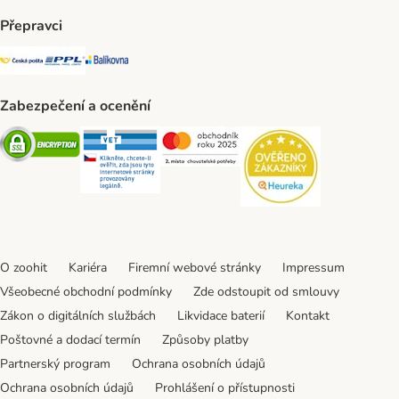
Přepravci
Česká pošta Shipping Method
PPL Shipping Method
Balíkovna Shipping Method
Zabezpečení a ocenění
Security
Security
Security
Security
O zoohit
Kariéra
Firemní webové stránky
Impressum
Všeobecné obchodní podmínky
Zde odstoupit od smlouvy
Zákon o digitálních službách
Likvidace baterií
Kontakt
Poštovné a dodací termín
Způsoby platby
Partnerský program
Ochrana osobních údajů
Ochrana osobních údajů
Prohlášení o přístupnosti