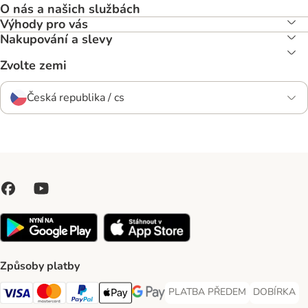
O nás a našich službách
Výhody pro vás
Nakupování a slevy
Zvolte zemi
Česká republika / cs
Způsoby platby
PLATBA PŘEDEM
DOBÍRKA
PLATBA PŘEDEM Payment Met
DOBÍRKA Pa
Visa Payment Method
Mastercard Payment Method
PayPal Payment Method
Apple pay Payment Method
GooglePay Payment Method