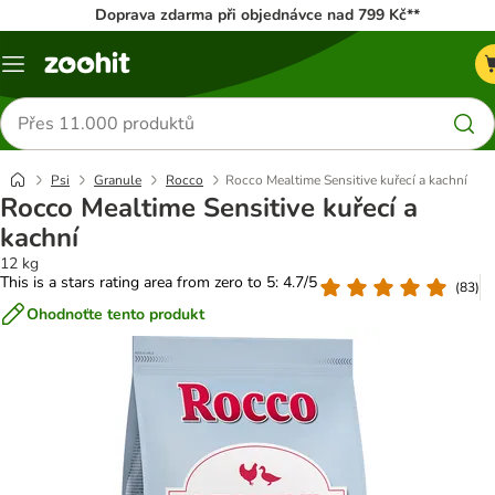
Doprava zdarma při objednávce nad 799 Kč**
Menu
Hledat
produkty
Psi
Granule
Rocco
Rocco Mealtime Sensitive kuřecí a kachní
Rocco Mealtime Sensitive kuřecí a
kachní
12 kg
This is a stars rating area from zero to 5: 4.7/5
(
83
)
Ohodnoťte tento produkt