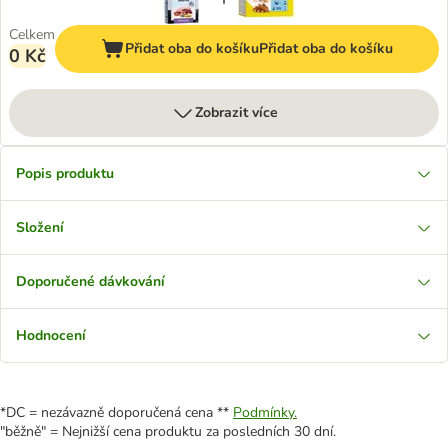
Celkem
Přidat oba do košíku
Přidat oba do košíku
0 Kč
Zobrazit více
Popis produktu
Složení
Doporučené dávkování
Hodnocení
*DC = nezávazně doporučená cena **
Podmínky.
"běžně" = Nejnižší cena produktu za posledních 30 dní.