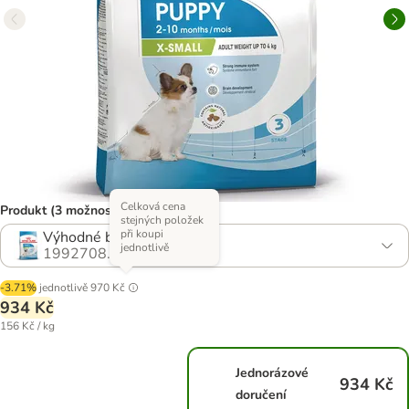
Celková cena
Produkt (3 možností)
stejných položek
při koupi
Výhodné balení: 2 x 3 kg
jednotlivě
1992708.1
-3.71%
jednotlivě
970 Kč
934 Kč
156 Kč / kg
Jednorázové
934 Kč
doručení