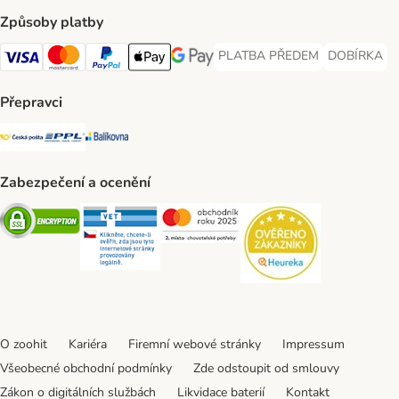
Způsoby platby
PLATBA PŘEDEM
DOBÍRKA
PLATBA PŘEDEM Payment Met
DOBÍRKA Pa
Visa Payment Method
Mastercard Payment Method
PayPal Payment Method
Apple pay Payment Method
GooglePay Payment Method
Přepravci
Česká pošta Shipping Method
PPL Shipping Method
Balíkovna Shipping Method
Zabezpečení a ocenění
Security
Security
Security
Security
O zoohit
Kariéra
Firemní webové stránky
Impressum
Všeobecné obchodní podmínky
Zde odstoupit od smlouvy
Zákon o digitálních službách
Likvidace baterií
Kontakt