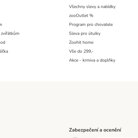
Všechny slevy a nabídky
zooOutlet %
m
Program pro chovatele
 zvířátkům
Sleva pro útulky
hod
Zoohit home
líčka
Vše do 299,-
Akce - krmiva a doplňky
Zabezpečení a ocenění