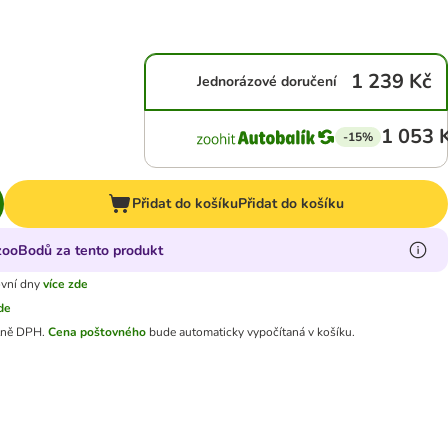
1 239 Kč
Jednorázové doručení
1 053 
-15%
Přidat do košíku
Přidat do košíku
 zooBodů za tento produkt
ovní dny
více zde
zde
tně DPH.
Cena poštovného
bude automaticky vypočítaná v košíku.