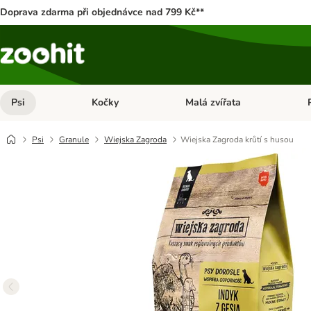
Doprava zdarma při objednávce nad 799 Kč**
Psi
Kočky
Malá zvířata
Otevřít menu: Psi
Otevřít menu: Kočky
Ote
Psi
Granule
Wiejska Zagroda
Wiejska Zagroda krůtí s husou