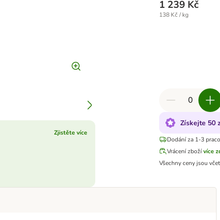
1 239 Kč
138 Kč / kg
Získejte 50
Zjistěte více
Dodání za 1-3 prac
Vrácení zboží
více 
Všechny ceny jsou vče