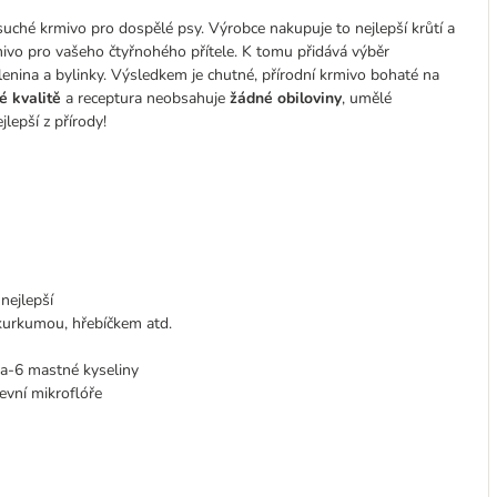
uché krmivo pro dospělé psy. Výrobce nakupuje to nejlepší krůtí a
rmivo pro vašeho čtyřnohého přítele. K tomu přidává výběr
zelenina a bylinky. Výsledkem je chutné, přírodní krmivo bohaté na
é kvalitě
a receptura neobsahuje
žádné obiloviny
, umělé
lepší z přírody!
nejlepší
urkumou, hřebíčkem atd.
-6 mastné kyseliny
evní mikroflóře