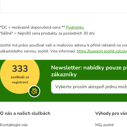
*DC = nezávazně doporučená cena **
Podmínky.
"běžně" = Nejnižší cena produktu za posledních 30 dní.
zoohit má právo používat vaši e-mailovou adresu k přímé reklamě na své
zákaznického servisu zoohit. Více informací:
https://support.zoohit.cz/cs
333
Newsletter: nabídky pouze p
zákazníky
zooBodů za
registraci!
Vyberte prosím alespoň jednu mož
O nás a našich službách
Výhody pro vá
Kontaktujte nás
Můj zoohit