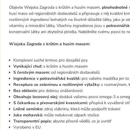
Objevte Wiejska Zagroda s krůtím a husím masem,
plnohodnotné
s
husí maso od regionálních dodavatelů a připravuje z něj kvalitní k
rostlinných ingrediencí bohatých na životně důležité látky, jako je 
vitamíny a minerální látky. Všechny ingredience jsou v
potravinářsk
konzervační látky ani zbytečná plnidla. Nabídněte svému psovi to nej
Wiejska Zagroda s krůtím a husím masem:
Komplexní suché krmivo pro dospělé psy
Vynikající chuť:
s krůtím a husím masem
S čerstvým masem:
od regionálních dodavatelů
Ingredience v potravinářské kvalitě:
pro vašeho mazlíčka jen to 
Receptura se zeleninou a rostlinnými výtažky:
s rozmarýnem, k
Bez obilovin:
pro dobrou snášenlivost
Obsahuje lososový olej:
dodává vašemu psovi omega-3 a omega
S čekankou a pivovarskými kvasnicemi:
přispívá k vyvážené stř
Lněné semínko:
zdroj vlákniny, která může podpořit trávení
Juka mohavská:
může redukovat zápach stolice
Transparentní popis:
abyste přesně věděli, co je uvnitř
Vyrobeno v EU