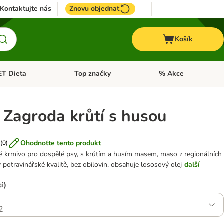
Kontaktujte nás
Znovu objednat
Košík
ET Dieta
Top značky
% Akce
t menu: Koně
Otevřít menu: + VET Dieta
Otevřít menu: Top znač
 Zagroda krůtí s husou
Ohodnoťte tento produkt
(
0
)
 krmivo pro dospělé psy, s krůtím a husím masem, maso z regionálních
v potravinářské kvalitě, bez obilovin, obsahuje lososový olej
další
í)
2