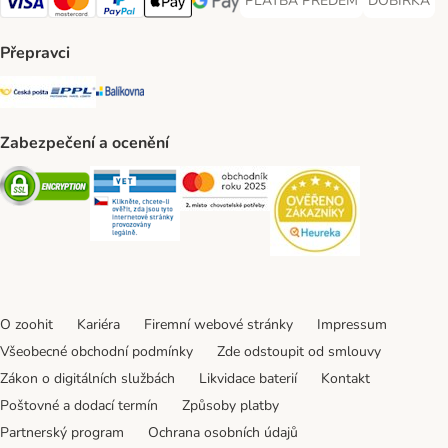
PLATBA PŘEDEM
DOBÍRKA
PLATBA PŘEDEM Payment Met
DOBÍRKA Pa
Visa Payment Method
Mastercard Payment Method
PayPal Payment Method
Apple pay Payment Method
GooglePay Payment Method
Přepravci
Česká pošta Shipping Method
PPL Shipping Method
Balíkovna Shipping Method
Zabezpečení a ocenění
Security
Security
Security
Security
O zoohit
Kariéra
Firemní webové stránky
Impressum
Všeobecné obchodní podmínky
Zde odstoupit od smlouvy
Zákon o digitálních službách
Likvidace baterií
Kontakt
Poštovné a dodací termín
Způsoby platby
Partnerský program
Ochrana osobních údajů