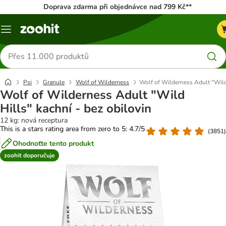
Doprava zdarma při objednávce nad 799 Kč**
Menu
Hledat
produkty
Psi
Granule
Wolf of Wilderness
Wolf of Wilderness Adult "Wild 
Wolf of Wilderness Adult "Wild
Hills" kachní - bez obilovin
12 kg: nová receptura
This is a stars rating area from zero to 5: 4.7/5
(
3851
)
Ohodnoťte tento produkt
zoohit doporučuje