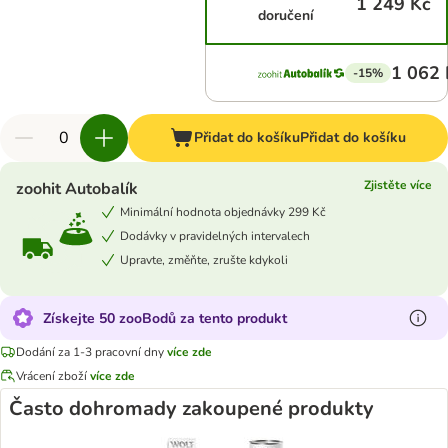
1 249 Kč
doručení
1 062 
-15%
Přidat do košíku
Přidat do košíku
Zjistěte více
zoohit Autobalík
Minimální hodnota objednávky 299 Kč
Dodávky v pravidelných intervalech
Upravte, změňte, zrušte kdykoli
Získejte 50 zooBodů za tento produkt
Dodání za 1-3 pracovní dny
více zde
Vrácení zboží
více zde
Často dohromady zakoupené produkty