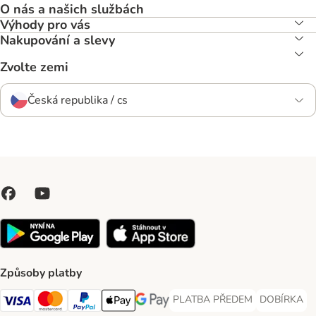
O nás a našich službách
Výhody pro vás
Nakupování a slevy
Zvolte zemi
Česká republika / cs
Způsoby platby
PLATBA PŘEDEM
DOBÍRKA
PLATBA PŘEDEM Payment Met
DOBÍRKA Pa
Visa Payment Method
Mastercard Payment Method
PayPal Payment Method
Apple pay Payment Method
GooglePay Payment Method