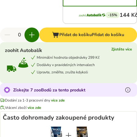
144 K
-15%
Přidat do košíku
Přidat do košíku
Zjistěte více
zoohit Autobalík
Minimální hodnota objednávky 299 Kč
Dodávky v pravidelných intervalech
Upravte, změňte, zrušte kdykoli
Získejte 7 zooBodů za tento produkt
Dodání za 1-3 pracovní dny
více zde
Vrácení zboží
více zde
Často dohromady zakoupené produkty