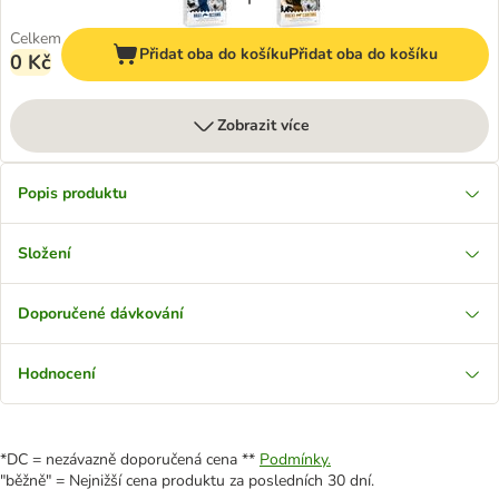
Celkem
Přidat oba do košíku
Přidat oba do košíku
0 Kč
Zobrazit více
Popis produktu
Složení
Doporučené dávkování
Hodnocení
*DC = nezávazně doporučená cena **
Podmínky.
"běžně" = Nejnižší cena produktu za posledních 30 dní.