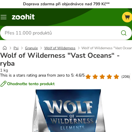
Doprava zdarma při objednávce nad 799 Kč**
Menu
Hledat
produkty
Psi
Granule
Wolf of Wilderness
Wolf of Wilderness "Vast Ocean
Wolf of Wilderness "Vast Oceans“ -
ryba
1 kg
This is a stars rating area from zero to 5: 4.6/5
(
206
)
Ohodnoťte tento produkt