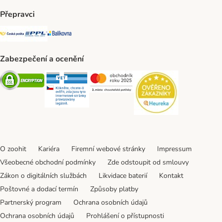
Přepravci
Česká pošta Shipping Method
PPL Shipping Method
Balíkovna Shipping Method
Zabezpečení a ocenění
Security
Security
Security
Security
O zoohit
Kariéra
Firemní webové stránky
Impressum
Všeobecné obchodní podmínky
Zde odstoupit od smlouvy
Zákon o digitálních službách
Likvidace baterií
Kontakt
Poštovné a dodací termín
Způsoby platby
Partnerský program
Ochrana osobních údajů
Ochrana osobních údajů
Prohlášení o přístupnosti