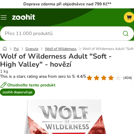
Doprava zdarma při objednávce nad 799 Kč**
Menu
Hledat
produkty
Psi
Granule
Wolf of Wilderness
Wolf of Wilderness Adult "Soft 
Wolf of Wilderness Adult "Soft -
High Valley" - hovězí
1 kg
This is a stars rating area from zero to 5: 4.4/5
(
404
)
Ohodnoťte tento produkt
zoohit doporučuje