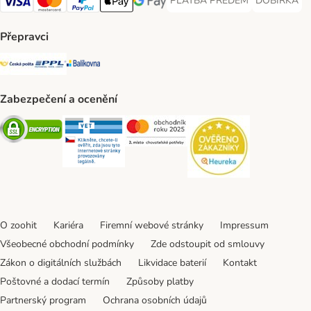
PLATBA PŘEDEM
DOBÍRKA
PLATBA PŘEDEM Payment Met
DOBÍRKA Pa
Visa Payment Method
Mastercard Payment Method
PayPal Payment Method
Apple pay Payment Method
GooglePay Payment Method
Přepravci
Česká pošta Shipping Method
PPL Shipping Method
Balíkovna Shipping Method
Zabezpečení a ocenění
Security
Security
Security
Security
O zoohit
Kariéra
Firemní webové stránky
Impressum
Všeobecné obchodní podmínky
Zde odstoupit od smlouvy
Zákon o digitálních službách
Likvidace baterií
Kontakt
Poštovné a dodací termín
Způsoby platby
Partnerský program
Ochrana osobních údajů