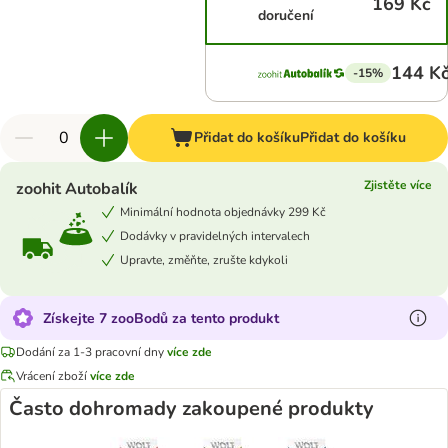
169 Kč
doručení
144 K
-15%
Přidat do košíku
Přidat do košíku
Zjistěte více
zoohit Autobalík
Minimální hodnota objednávky 299 Kč
Dodávky v pravidelných intervalech
Upravte, změňte, zrušte kdykoli
Získejte 7 zooBodů za tento produkt
Dodání za 1-3 pracovní dny
více zde
Vrácení zboží
více zde
Často dohromady zakoupené produkty