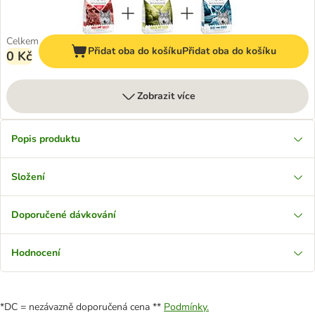
Celkem
Přidat oba do košíku
Přidat oba do košíku
0 Kč
Zobrazit více
Popis produktu
Složení
Doporučené dávkování
Hodnocení
*DC = nezávazně doporučená cena **
Podmínky.