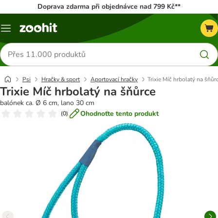
Doprava zdarma při objednávce nad 799 Kč**
Menu
Hledat
produkty
Psi
Hračky & sport
Aportovací hračky
Trixie Míč hrbolatý na šňůr
Trixie Míč hrbolatý na šňůrce
balónek ca. Ø 6 cm, lano 30 cm
Ohodnoťte tento produkt
(
0
)