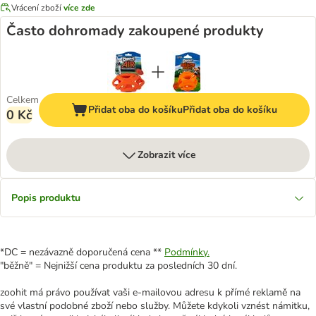
Vrácení zboží
více zde
Často dohromady zakoupené produkty
Celkem
Přidat oba do košíku
Přidat oba do košíku
0 Kč
Zobrazit více
Popis produktu
*DC = nezávazně doporučená cena **
Podmínky.
"běžně" = Nejnižší cena produktu za posledních 30 dní.
zoohit má právo používat vaši e-mailovou adresu k přímé reklamě na
své vlastní podobné zboží nebo služby. Můžete kdykoli vznést námitku,