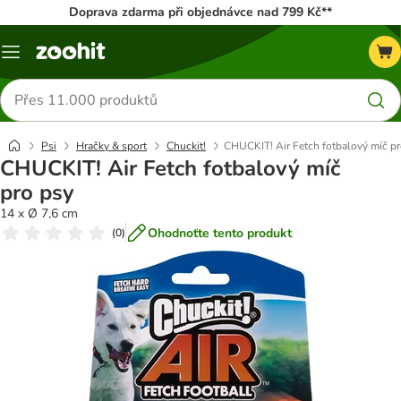
Doprava zdarma při objednávce nad 799 Kč**
Menu
Hledat
produkty
Psi
Hračky & sport
Chuckit!
CHUCKIT! Air Fetch fotbalový míč pr
CHUCKIT! Air Fetch fotbalový míč
pro psy
14 x Ø 7,6 cm
Ohodnoťte tento produkt
(
0
)