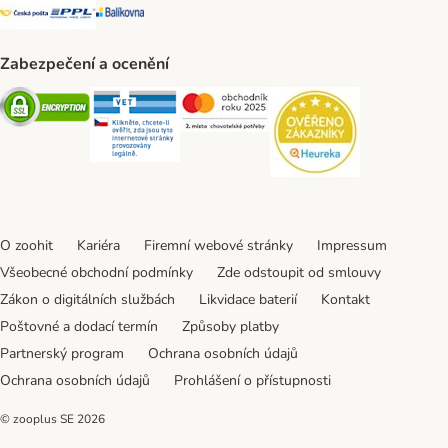
Česká pošta Shipping Method
PPL Shipping Method
Balíkovna Shipping Method
Zabezpečení a ocenění
Security
Security
Security
Security
O zoohit
Kariéra
Firemní webové stránky
Impressum
Všeobecné obchodní podmínky
Zde odstoupit od smlouvy
Zákon o digitálních službách
Likvidace baterií
Kontakt
Poštovné a dodací termín
Způsoby platby
Partnerský program
Ochrana osobních údajů
Ochrana osobních údajů
Prohlášení o přístupnosti
© zooplus SE
2026