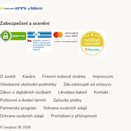
Česká pošta Shipping Method
PPL Shipping Method
Balíkovna Shipping Method
Zabezpečení a ocenění
Security
Security
Security
Security
O zoohit
Kariéra
Firemní webové stránky
Impressum
Všeobecné obchodní podmínky
Zde odstoupit od smlouvy
Zákon o digitálních službách
Likvidace baterií
Kontakt
Poštovné a dodací termín
Způsoby platby
Partnerský program
Ochrana osobních údajů
Ochrana osobních údajů
Prohlášení o přístupnosti
© zooplus SE
2026