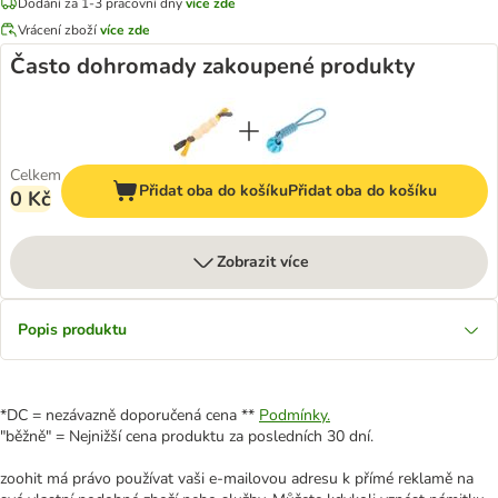
Dodání za 1-3 pracovní dny
více zde
Vrácení zboží
více zde
Často dohromady zakoupené produkty
Celkem
Přidat oba do košíku
Přidat oba do košíku
0 Kč
Zobrazit více
Popis produktu
*DC = nezávazně doporučená cena **
Podmínky.
"běžně" = Nejnižší cena produktu za posledních 30 dní.
zoohit má právo používat vaši e-mailovou adresu k přímé reklamě na