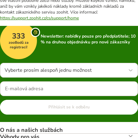
své vlastní podobné zboží nebo služby. Můžete kdykoli vznést námitku,
aniž by vám vznikly jakékoli náklady kromě základních nákladů za
kontakt zákaznického servisu zoohit. Více informací:
https://support.zoohit.cz/cs/support/home
333
Newsletter: nabídky pouze pro předplatitele; 10
% na druhou objednávku pro nové zákazníky
zooBodů za
registraci!
Vyberte prosím alespoň jednu možnost
Přihlásit se k odběru
O nás a našich službách
Výhody pro vás