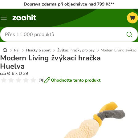
Doprava zdarma při objednávce nad 799 Kč**
Menu
Hledat
produkty
Psi
Hračky & sport
Žvýkací hračky pro psy
Modern Living žvýkací
Modern Living žvýkací hračka
Huelva
cca Ø 6 x D 39
Ohodnoťte tento produkt
(
0
)