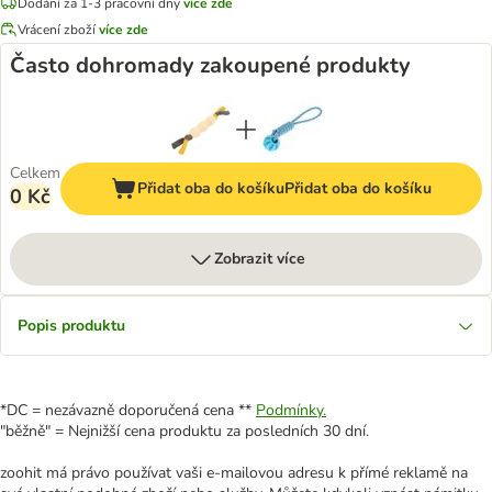
Dodání za 1-3 pracovní dny
více zde
Vrácení zboží
více zde
Často dohromady zakoupené produkty
Celkem
Přidat oba do košíku
Přidat oba do košíku
0 Kč
Zobrazit více
Popis produktu
*DC = nezávazně doporučená cena **
Podmínky.
"běžně" = Nejnižší cena produktu za posledních 30 dní.
zoohit má právo používat vaši e-mailovou adresu k přímé reklamě na