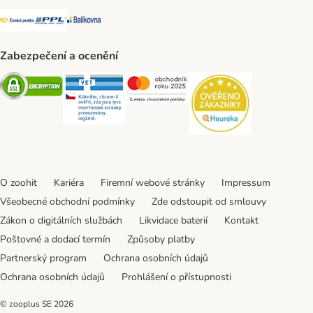
Česká pošta Shipping Method
PPL Shipping Method
Balíkovna Shipping Method
Zabezpečení a ocenění
Security
Security
Security
Security
O zoohit
Kariéra
Firemní webové stránky
Impressum
Všeobecné obchodní podmínky
Zde odstoupit od smlouvy
Zákon o digitálních službách
Likvidace baterií
Kontakt
Poštovné a dodací termín
Způsoby platby
Partnerský program
Ochrana osobních údajů
Ochrana osobních údajů
Prohlášení o přístupnosti
© zooplus SE
2026