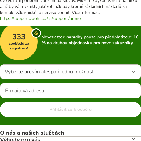
své vlastní podobné zboží nebo služby. Můžete kdykoli vznést námitku,
aniž by vám vznikly jakékoli náklady kromě základních nákladů za
kontakt zákaznického servisu zoohit. Více informací:
https://support.zoohit.cz/cs/support/home
333
Newsletter: nabídky pouze pro předplatitele; 10
% na druhou objednávku pro nové zákazníky
zooBodů za
registraci!
Vyberte prosím alespoň jednu možnost
Přihlásit se k odběru
O nás a našich službách
Výhody pro vás