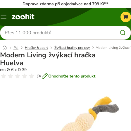
Doprava zdarma při objednávce nad 799 Kč**
Menu
Hledat
produkty
Psi
Hračky & sport
Žvýkací hračky pro psy
Modern Living žvýkací
Modern Living žvýkací hračka
Huelva
cca Ø 6 x D 39
Ohodnoťte tento produkt
(
0
)