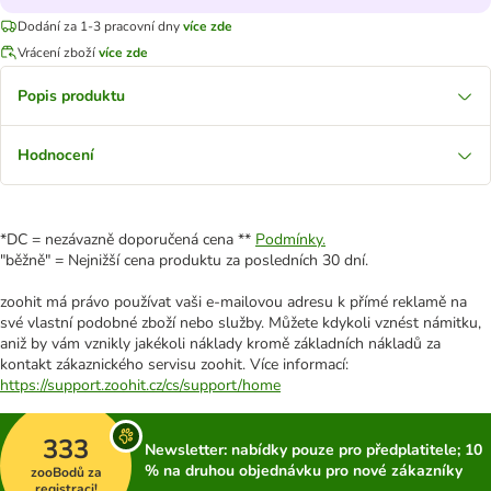
Dodání za 1-3 pracovní dny
více zde
Vrácení zboží
více zde
Popis produktu
Hodnocení
*DC = nezávazně doporučená cena **
Podmínky.
"běžně" = Nejnižší cena produktu za posledních 30 dní.
zoohit má právo používat vaši e-mailovou adresu k přímé reklamě na
své vlastní podobné zboží nebo služby. Můžete kdykoli vznést námitku,
aniž by vám vznikly jakékoli náklady kromě základních nákladů za
kontakt zákaznického servisu zoohit. Více informací:
https://support.zoohit.cz/cs/support/home
333
Newsletter: nabídky pouze pro předplatitele; 10
% na druhou objednávku pro nové zákazníky
zooBodů za
registraci!