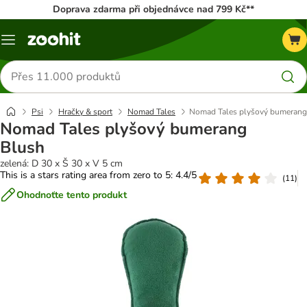
Doprava zdarma při objednávce nad 799 Kč**
Menu
Hledat
produkty
Psi
Hračky & sport
Nomad Tales
Nomad Tales plyšový bumerang
Nomad Tales plyšový bumerang
Blush
zelená: D 30 x Š 30 x V 5 cm
This is a stars rating area from zero to 5: 4.4/5
(
11
)
Ohodnoťte tento produkt