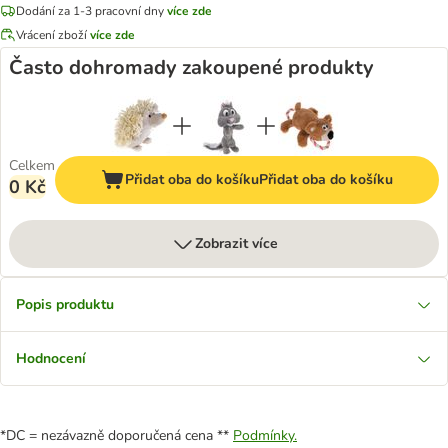
Dodání za 1-3 pracovní dny
více zde
Vrácení zboží
více zde
Často dohromady zakoupené produkty
Celkem
Přidat oba do košíku
Přidat oba do košíku
0 Kč
Zobrazit více
Popis produktu
Hodnocení
*DC = nezávazně doporučená cena **
Podmínky.