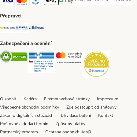
PLATBA PŘEDEM Payment Met
DOBÍRKA Pa
Visa Payment Method
Mastercard Payment Method
PayPal Payment Method
Apple pay Payment Method
GooglePay Payment Method
Přepravci
Česká pošta Shipping Method
PPL Shipping Method
Balíkovna Shipping Method
Zabezpečení a ocenění
Security
Security
Security
Security
O zoohit
Kariéra
Firemní webové stránky
Impressum
Všeobecné obchodní podmínky
Zde odstoupit od smlouvy
Zákon o digitálních službách
Likvidace baterií
Kontakt
Poštovné a dodací termín
Způsoby platby
Partnerský program
Ochrana osobních údajů