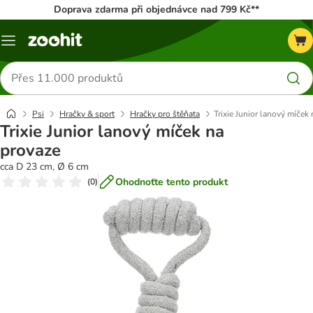
Doprava zdarma při objednávce nad 799 Kč**
Menu
Hledat
produkty
Psi
Hračky & sport
Hračky pro štěňata
Trixie Junior lanový míček
Trixie Junior lanový míček na
provaze
cca D 23 cm, Ø 6 cm
Ohodnoťte tento produkt
(
0
)