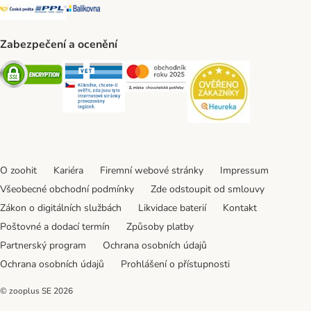
Česká pošta Shipping Method
PPL Shipping Method
Balíkovna Shipping Method
Zabezpečení a ocenění
Security
Security
Security
Security
O zoohit
Kariéra
Firemní webové stránky
Impressum
Všeobecné obchodní podmínky
Zde odstoupit od smlouvy
Zákon o digitálních službách
Likvidace baterií
Kontakt
Poštovné a dodací termín
Způsoby platby
Partnerský program
Ochrana osobních údajů
Ochrana osobních údajů
Prohlášení o přístupnosti
© zooplus SE
2026