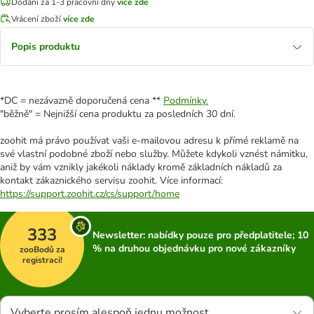
Dodání za 1-3 pracovní dny
více zde
Vrácení zboží
více zde
Popis produktu
*DC = nezávazně doporučená cena **
Podmínky.
"běžně" = Nejnižší cena produktu za posledních 30 dní.
zoohit má právo používat vaši e-mailovou adresu k přímé reklamě na
své vlastní podobné zboží nebo služby. Můžete kdykoli vznést námitku,
aniž by vám vznikly jakékoli náklady kromě základních nákladů za
kontakt zákaznického servisu zoohit. Více informací:
https://support.zoohit.cz/cs/support/home
333
Newsletter: nabídky pouze pro předplatitele; 10
% na druhou objednávku pro nové zákazníky
zooBodů za
registraci!
Vyberte prosím alespoň jednu možnost