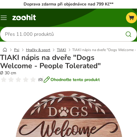
Doprava zdarma při objednávce nad 799 Kč**
Menu
Hledat
produkty
Psi
Hračky & sport
TIAKI
TIAKI nápis na dveře "Dogs Welcome - 
TIAKI nápis na dveře "Dogs
Welcome - People Tolerated"
Ø 30 cm
Ohodnoťte tento produkt
(
0
)