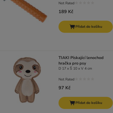
Not Rated
189 Kč
Přidat do košíku
TIAKI Pískající lenochod
hračka pro psy
D 17 x Š 10 x V 4 cm
Not Rated
97 Kč
Přidat do košíku