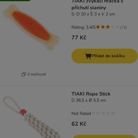
TIAKI žvýkací hračka s
příchutí slaniny
S: D 10 x Š 3 x V 2 cm
Rating: 3.4/5
(
72
)
77 Kč
Přidat do košíku
2 možností
TIAKI Rope Stick
D 36,5 x Ø 5,5 cm
Not Rated
62 Kč