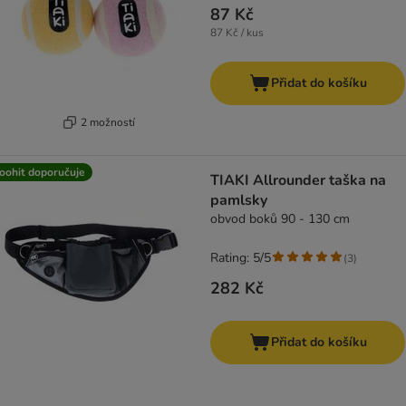
87 Kč
87 Kč / kus
Přidat do košíku
2 možností
oohit doporučuje
TIAKI Allrounder taška na
pamlsky
obvod boků 90 - 130 cm
Rating: 5/5
(
3
)
282 Kč
Přidat do košíku