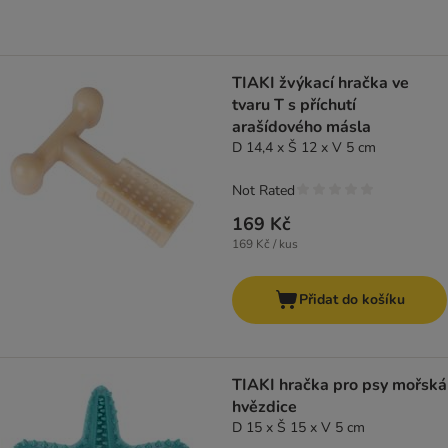
TIAKI žvýkací hračka ve
tvaru T s příchutí
arašídového másla
D 14,4 x Š 12 x V 5 cm
Not Rated
169 Kč
169 Kč / kus
Přidat do košíku
TIAKI hračka pro psy mořská
hvězdice
D 15 x Š 15 x V 5 cm