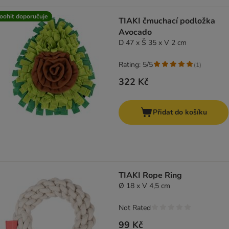
oohit doporučuje
TIAKI čmuchací podložka
Avocado
D 47 x Š 35 x V 2 cm
Rating: 5/5
(
1
)
322 Kč
Přidat do košíku
TIAKI Rope Ring
Ø 18 x V 4,5 cm
Not Rated
99 Kč