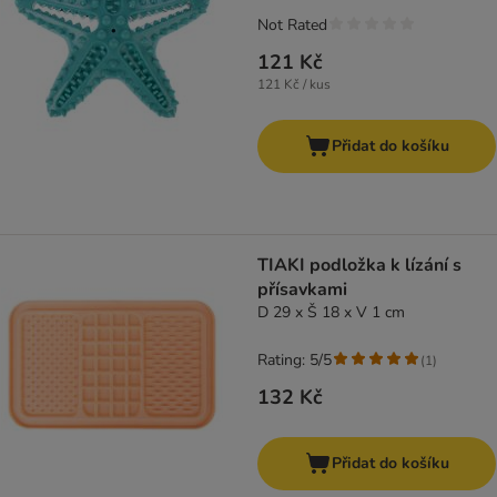
Not Rated
121 Kč
121 Kč / kus
Přidat do košíku
TIAKI podložka k lízání s
přísavkami
D 29 x Š 18 x V 1 cm
Rating: 5/5
(
1
)
132 Kč
Přidat do košíku