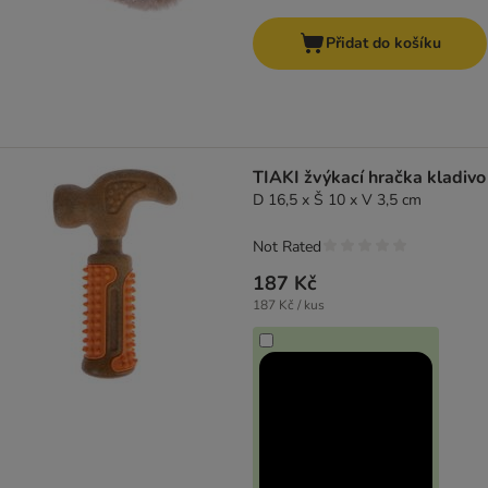
Přidat do košíku
TIAKI žvýkací hračka kladivo
D 16,5 x Š 10 x V 3,5 cm
Not Rated
187 Kč
187 Kč / kus