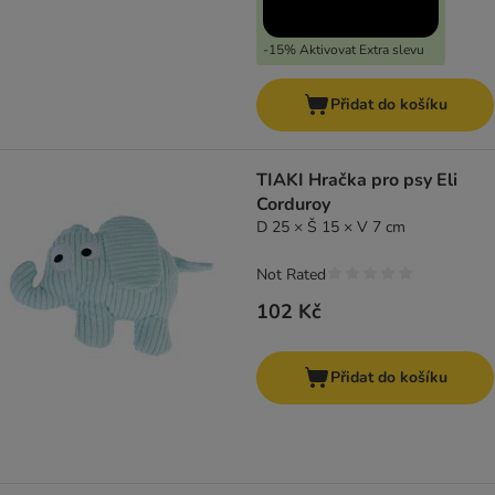
-15% Aktivovat Extra slevu
Přidat do košíku
TIAKI Hračka pro psy Eli
Corduroy
D 25 × Š 15 × V 7 cm
Not Rated
102 Kč
Přidat do košíku