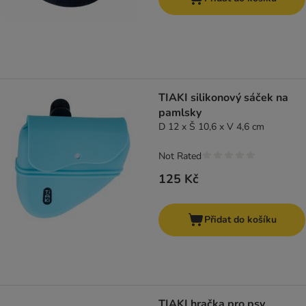
TIAKI silikonový sáček na
pamlsky
D 12 x Š 10,6 x V 4,6 cm
Not Rated
125 Kč
Přidat do košíku
TIAKI hračka pro psy