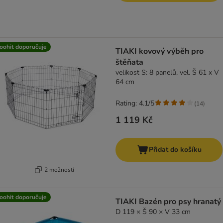
oohit doporučuje
TIAKI kovový výběh pro
štěňata
velikost S: 8 panelů, vel. Š 61 x V
64 cm
Rating: 4.1/5
(
14
)
1 119 Kč
Přidat do košíku
2 možností
oohit doporučuje
TIAKI Bazén pro psy hranatý
D 119 × Š 90 × V 33 cm