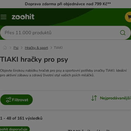
Doprava zdarma při objednávce nad 799 Kč**
Menu
Hledat
produkty
Psi
Hračky & sport
TIAKI
TIAKI hračky pro psy
Objevte širokou nabídku hraček pro psy a sportovní potřeby značky TIAKI. Ideální
pro aktivní zábavu a zdravý životní styl vašich psích miláčků.
Nejprodávanější
Filtrovat
1 - 48 of 161 výsledků
product items have been changed
oohit doporučuje