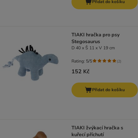
Přidat do košíku
TIAKI hračka pro psy
Stegosaurus
D 40 x Š 11 x V 19 cm
Rating: 5/5
(
2
)
152 Kč
Přidat do košíku
TIAKI žvýkací hračka s
kuřecí příchutí