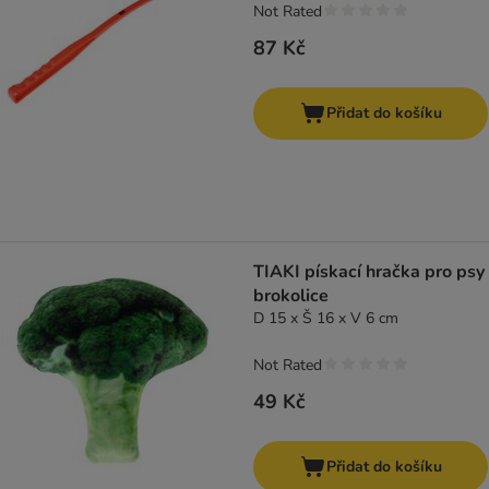
Not Rated
87 Kč
Přidat do košíku
TIAKI pískací hračka pro psy
brokolice
D 15 x Š 16 x V 6 cm
Not Rated
49 Kč
Přidat do košíku