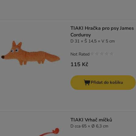
TIAKI Hračka pro psy James
Corduroy
D 31 × Š 14,5 × V 5 cm
Not Rated
115 Kč
Přidat do košíku
TIAKI Vrhač míčků
D cca 65 × Ø 6,3 cm