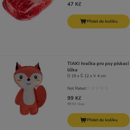
47 Kč
Přidat do košíku
TIAKI hračka pro psy pískací
liška
D 19 x Š 12 x V 4 cm
Not Rated
99 Kč
99 Kč / kus
Přidat do košíku