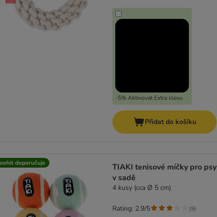
-5% Aktivovat Extra slevu
Přidat do košíku
oohit doporučuje
TIAKI tenisové míčky pro psy
v sadě
4 kusy (cca Ø 5 cm)
Rating: 2.9/5
(
9
)