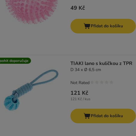
49 Kč
Přidat do košíku
oohit doporučuje
TIAKI lano s kuličkou z TPR
D 34 x Ø 6,5 cm
Not Rated
121 Kč
121 Kč / kus
Přidat do košíku