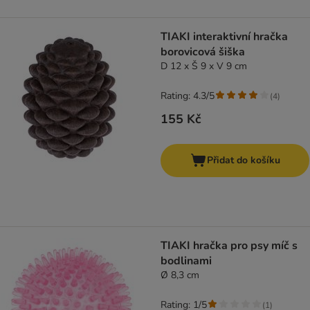
TIAKI interaktivní hračka
borovicová šiška
D 12 x Š 9 x V 9 cm
Rating: 4.3/5
(
4
)
155 Kč
Přidat do košíku
TIAKI hračka pro psy míč s
bodlinami
Ø 8,3 cm
Rating: 1/5
(
1
)