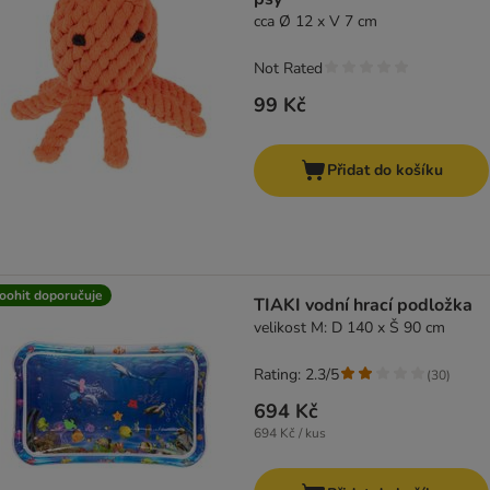
cca Ø 12 x V 7 cm
Not Rated
99 Kč
Přidat do košíku
oohit doporučuje
TIAKI vodní hrací podložka
velikost M: D 140 x Š 90 cm
Rating: 2.3/5
(
30
)
694 Kč
694 Kč / kus