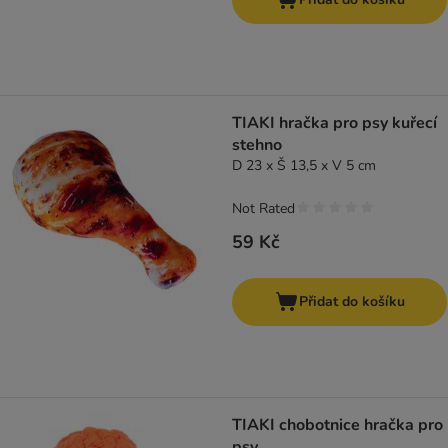
TIAKI hračka pro psy kuřecí
stehno
D 23 x Š 13,5 x V 5 cm
Not Rated
59 Kč
Přidat do košíku
TIAKI chobotnice hračka pro
psy