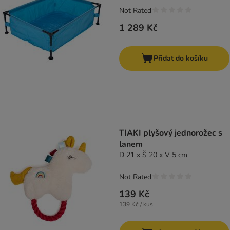
Not Rated
1 289 Kč
Přidat do košíku
TIAKI plyšový jednorožec s
lanem
D 21 x Š 20 x V 5 cm
Not Rated
139 Kč
139 Kč / kus