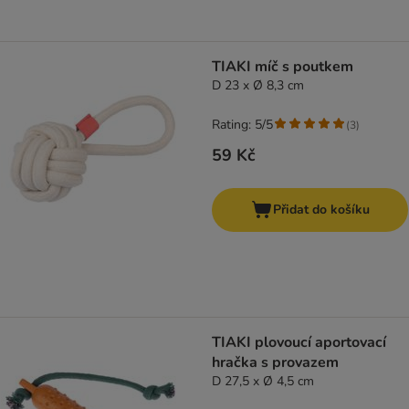
TIAKI míč s poutkem
D 23 x Ø 8,3 cm
Rating: 5/5
(
3
)
59 Kč
Přidat do košíku
TIAKI plovoucí aportovací
hračka s provazem
D 27,5 x Ø 4,5 cm