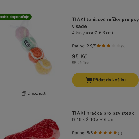
oohit doporučuje
TIAKI tenisové míčky pro psy
v sadě
4 kusy (cca Ø 6,3 cm)
Rating: 2.9/5
(
9
)
95 Kč
95 Kč / kus
Přidat do košíku
2 možností
TIAKI hračka pro psy steak
D 16 x Š 10 x V 6 cm
Rating: 5/5
(
1
)