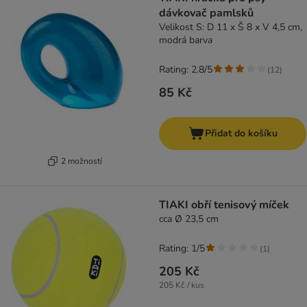
dávkovač pamlsků
Velikost S: D 11 x Š 8 x V 4,5 cm,
modrá barva
Rating: 2.8/5
(
12
)
85 Kč
Přidat do košíku
2 možností
TIAKI obří tenisový míček
cca Ø 23,5 cm
Rating: 1/5
(
1
)
205 Kč
205 Kč / kus