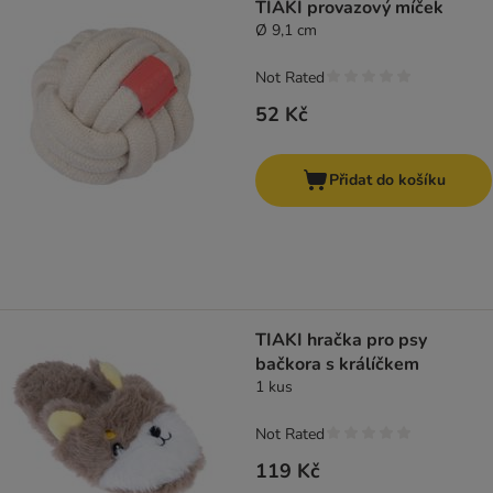
TIAKI provazový míček
Ø 9,1 cm
Not Rated
52 Kč
Přidat do košíku
TIAKI hračka pro psy
bačkora s králíčkem
1 kus
Not Rated
119 Kč