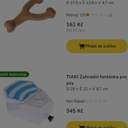
D 17,5 x Š 12,8 x V 4,7 cm
Rating: 1/5
(
3
)
162 Kč
162 Kč / kus
Přidat do košíku
oohit doporučuje
TIAKI Zahradní fontánka pro
psy
D 25 × Š 22 × V 8,7 cm
Not Rated
345 Kč
Přidat do košíku