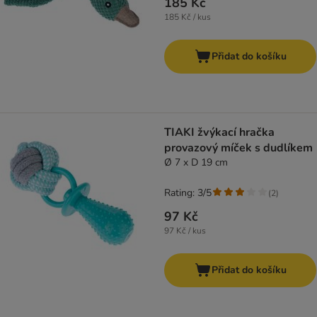
185 Kč
185 Kč / kus
Přidat do košíku
TIAKI žvýkací hračka
provazový míček s dudlíkem
Ø 7 x D 19 cm
Rating: 3/5
(
2
)
97 Kč
97 Kč / kus
Přidat do košíku