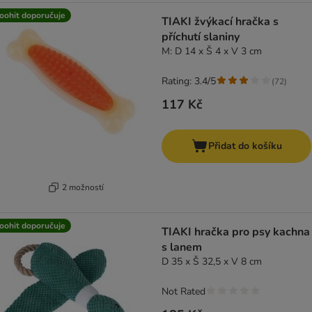
oohit doporučuje
TIAKI žvýkací hračka s
příchutí slaniny
M: D 14 x Š 4 x V 3 cm
Rating: 3.4/5
(
72
)
117 Kč
Přidat do košíku
2 možností
oohit doporučuje
TIAKI hračka pro psy kachna
s lanem
D 35 x Š 32,5 x V 8 cm
Not Rated