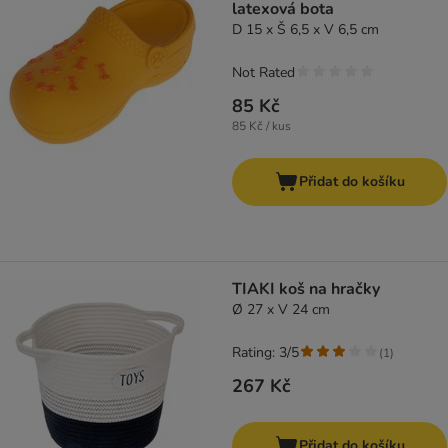
latexová bota
D 15 x Š 6,5 x V 6,5 cm
Not Rated
85 Kč
85 Kč / kus
Přidat do košíku
TIAKI koš na hračky
Ø 27 x V 24 cm
Rating: 3/5
(
1
)
267 Kč
Přidat do košíku