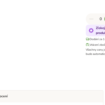
Získe
produ
Dodání za 1
Vrácení zbo
Všechny ceny j
bude automatic
ocení