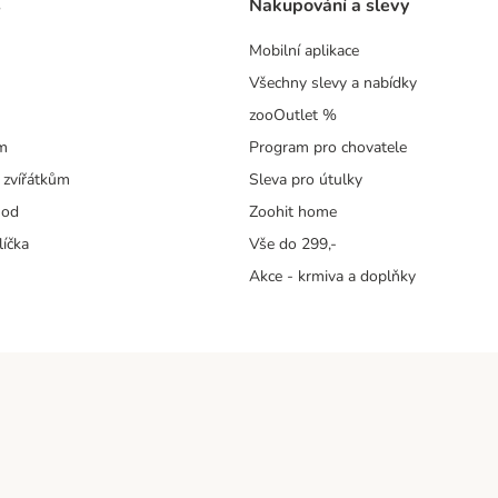
s
Nakupování a slevy
Mobilní aplikace
Všechny slevy a nabídky
zooOutlet %
m
Program pro chovatele
 zvířátkům
Sleva pro útulky
hod
Zoohit home
líčka
Vše do 299,-
Akce - krmiva a doplňky