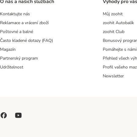
O nás a našich službách
Výhody pro vá
Kontaktujte nás
Můj zoohit
Reklamace a vrácení zboží
zoohit Autobalík
Poštovné a balné
zoohit Club
Často kladené dotazy (FAQ)
Bonusový progra
Magazín
Pomáhejte s námi
Partnerský program
Přehled všech vý
Udržitelnost
Profil vašeho maz
Newsletter