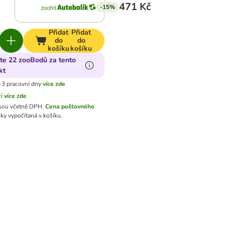
471 Kč
-15%
Přidat
Přidat
do
do
košíku
košíku
jte 22 zooBodů za tento
kt
-3 pracovní dny
více zde
ží
více zde
sou včetně DPH.
Cena poštovného
ky vypočítaná v košíku.