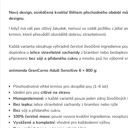
Nový design, osvědčená kvalita! Během přechodného období mů
designu.
I když má váš pes citlivý žaludek, nemusí se vzdát požitku z jídla
krmivo, které přesvědčí obzvláště dobrou stravitelností.
Každá varianta obsahuje výhradně čerstvé živočišné ingredience po
doplněna o
lehce stravitelné sacharidy
z brambor nebo bezlepkové
připraveno
bez sóji a přidaného cukru
a mnoho psů ho výborně sn
animonda GranCarno Adult Sensitive 6 × 800 g:
Plnohodnotné vlhké krmivo pro dospělé psy (1–6 let)
Ideální pro psy
citlivé na stravu
Monoproteinové:
v každé variantě pouze jeden zdroj živočišných 
Bez lepku:
lehce stravitelné sacharidy z brambor nebo rýže
Bez
sóji a přidaného cukru
100% čerstvé maso:
pouze vysoce kvalitní ingredience, receptu
Vyvážené a kompletní:
vhodné pro každodenní výživu