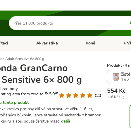
Hledat
produkty
Ptáci
Akvaristika
Koně
+ V
vřít menu: Malá zvířata
Otevřít menu: Ptáci
Otevřít menu: Akvaristika
Otevří
o Adult Sensitive 6× 800 g
onda GranCarno
Produkt (4 
čist
 Sensitive 6× 800 g
192
& brambory
554 Kč
 rating area from zero to 5: 5.0/5
(
11
)
116 Kč / kg
 tento produkt
ké krmivo pro psy citlivé na stravu ve věku 1–6 let,
ivočišných bílkovin, lehce stravitelné sacharidy z brambor
 cukru a sóji, pouze čerstvé maso
další