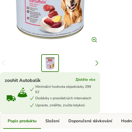
zoohit Autobalík
Zjistěte více
Minimální hodnota objednávky 299
Kč
Dodávky v pravidelných intervalech
Upravte, změňte, zrušte kdykoli
Popis produktu
Složení
Doporučené dávkování
Hodn