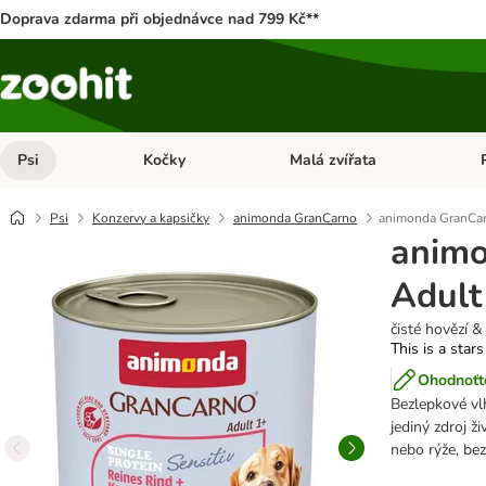
Doprava zdarma při objednávce nad 799 Kč**
Psi
Kočky
Malá zvířata
Otevřít menu: Psi
Otevřít menu: Kočky
Ote
Psi
Konzervy a kapsičky
animonda GranCarno
animonda GranCarn
anim
Adult
čisté hovězí 
This is a stars
Ohodnoťte
Bezlepkové vlh
jediný zdroj ž
nebo rýže, bez