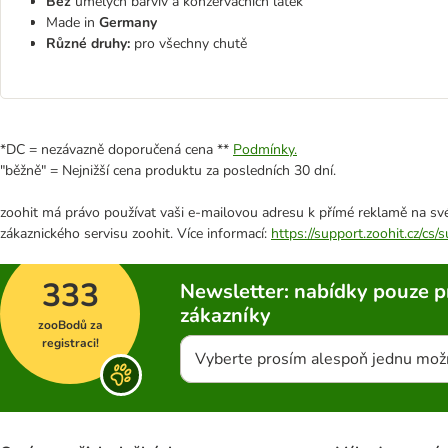
Bez
umělých barviv a konzervačních látek
Made in
Germany
Různé druhy:
pro všechny chutě
*DC = nezávazně doporučená cena **
Podmínky.
"běžně" = Nejnižší cena produktu za posledních 30 dní.
zoohit má právo používat vaši e-mailovou adresu k přímé reklamě na své
zákaznického servisu zoohit. Více informací:
https://support.zoohit.cz/cs
333
Newsletter: nabídky pouze p
zákazníky
zooBodů za
registraci!
Vyberte prosím alespoň jednu mož