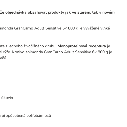
že objednávka obsahovat produkty jak ve starém, tak v novém
! animonda GranCarno Adult Sensitive 6× 800 g je vyvážené vlhké
uze z jednoho živočišného druhu.
Monoproteinová receptura
je
 rýže. Krmivo animonda GranCarno Adult Sensitive 6× 800 g je
áší.
bílkovin
ra přizpůsobená potřebám psů