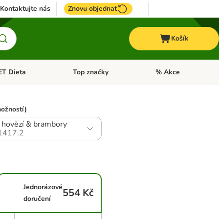
Kontaktujte nás
Znovu objednat
Košík
ET Dieta
Top značky
% Akce
t menu: Koně
Otevřít menu: + VET Dieta
Otevřít menu: Top znač
možností)
é hovězí & brambory
1417.2
Jednorázové
554 Kč
doručení