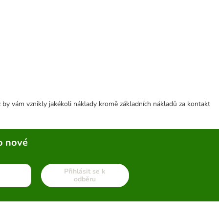
 by vám vznikly jakékoli náklady kromě základních nákladů za kontakt
o nové
Přihlásit se k
odběru