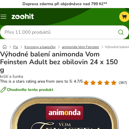
Doprava zdarma při objednávce nad 799 Kč**
Menu
Hledat
produkty
Psi
Konzervy a kapsičky
animonda Vom Feinsten
Výhodné balení
Výhodné balení animonda Vom
Feinsten Adult bez obilovin 24 x 150
g
krůtí a šunka
This is a stars rating area from zero to 5: 4.7/5
(
367
)
Ohodnoťte tento produkt