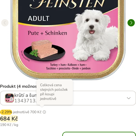
Celková cena
Produkt (4 možností)
stejných položek
při koupi
krůtí a šunka
jednotlivě
1343713.4
-2.29%
jednotlivě
700 Kč
684 Kč
190 Kč / kg