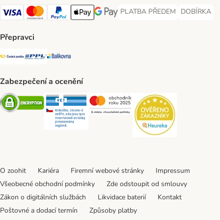
PLATBA PŘEDEM
DOBÍRKA
PLATBA PŘEDEM Payment Met
DOBÍRKA Pa
Visa Payment Method
Mastercard Payment Method
PayPal Payment Method
Apple pay Payment Method
GooglePay Payment Method
Přepravci
Česká pošta Shipping Method
PPL Shipping Method
Balíkovna Shipping Method
Zabezpečení a ocenění
Security
Security
Security
Security
O zoohit
Kariéra
Firemní webové stránky
Impressum
Všeobecné obchodní podmínky
Zde odstoupit od smlouvy
Zákon o digitálních službách
Likvidace baterií
Kontakt
Poštovné a dodací termín
Způsoby platby