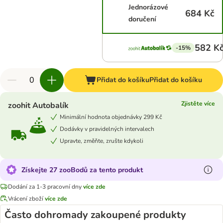
Jednorázové
684 Kč
doručení
582 K
-15%
Přidat do košíku
Přidat do košíku
Zjistěte více
zoohit Autobalík
Minimální hodnota objednávky 299 Kč
Dodávky v pravidelných intervalech
Upravte, změňte, zrušte kdykoli
Získejte 27 zooBodů za tento produkt
Dodání za 1-3 pracovní dny
více zde
Vrácení zboží
více zde
Často dohromady zakoupené produkty