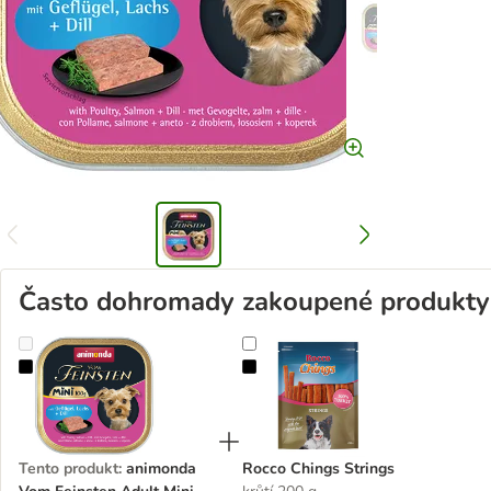
Často dohromady zakoupené produkty
animonda Vom Feinsten Adult Mini 32 x 100 g
Rocco Chings Strings
Tento produkt
:
animonda
Rocco Chings Strings