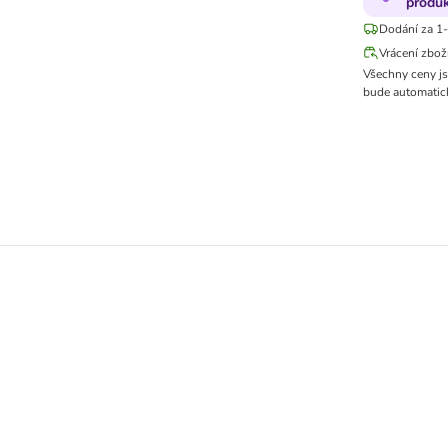
produ
Dodání za 1-
Vrácení zbož
Všechny ceny j
bude automatick