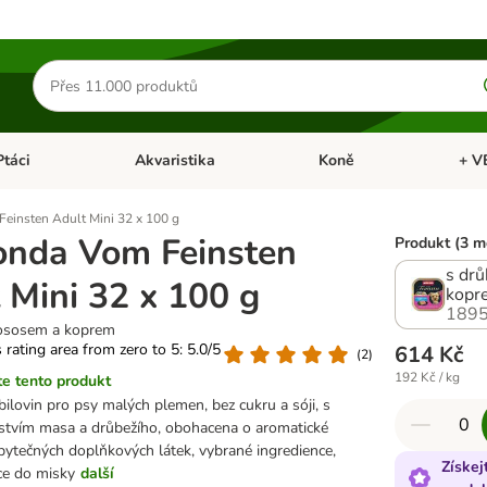
Hledat
produkty
Ptáci
Akvaristika
Koně
+ V
vřít menu: Malá zvířata
Otevřít menu: Ptáci
Otevřít menu: Akvaristika
Otevří
einsten Adult Mini 32 x 100 g
onda Vom Feinsten
Produkt (3 m
s dr
 Mini 32 x 100 g
kopr
1895
lososem a koprem
s rating area from zero to 5: 5.0/5
614 Kč
(
2
)
192 Kč / kg
e tento produkt
bilovin pro psy malých plemen, bez cukru a sóji, s
tvím masa a drůbežího, obohacena o aromatické
zbytečných doplňkových látek, vybrané ingredience,
Získej
ce do misky
další