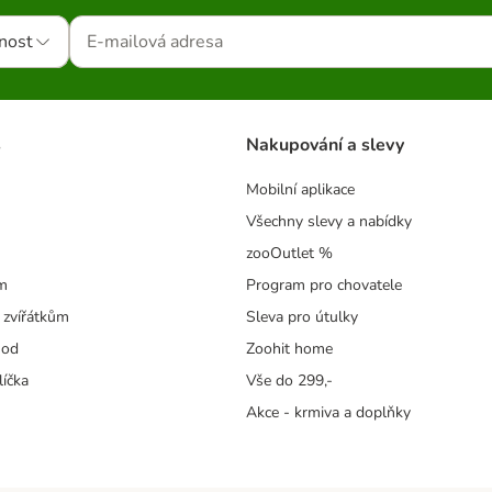
nost
s
Nakupování a slevy
Mobilní aplikace
Všechny slevy a nabídky
zooOutlet %
m
Program pro chovatele
 zvířátkům
Sleva pro útulky
hod
Zoohit home
líčka
Vše do 299,-
Akce - krmiva a doplňky