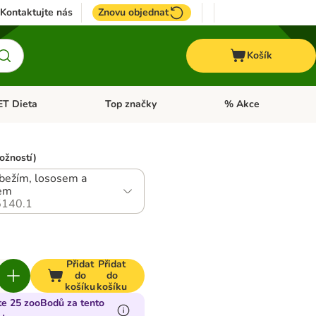
Kontaktujte nás
Znovu objednat
Košík
ET Dieta
Top značky
% Akce
t menu: Koně
Otevřít menu: + VET Dieta
Otevřít menu: Top znač
ožností)
ůbežím, lososem a
em
140.1
Přidat
Přidat
do
do
košíku
košíku
te 25 zooBodů za tento