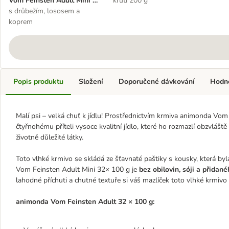
Vom Feinsten Adult Mini 32
krůtí 200 g
x 100 g
s drůbežím, lososem a
koprem
Popis produktu
Složení
Doporučené dávkování
Hodn
Malí psi – velká chuť k jídlu! Prostřednictvím krmiva animonda 
čtyřnohému příteli vysoce kvalitní jídlo, které ho rozmazlí obzvl
životně důležité látky.
Toto vlhké krmivo se skládá ze šťavnaté paštiky s kousky, která b
Vom Feinsten Adult Mini 32× 100 g je
bez obilovin, sóji a přidan
lahodné příchuti a chutné textuře si váš mazlíček toto vlhké krmivo 
animonda Vom Feinsten Adult 32 × 100 g: