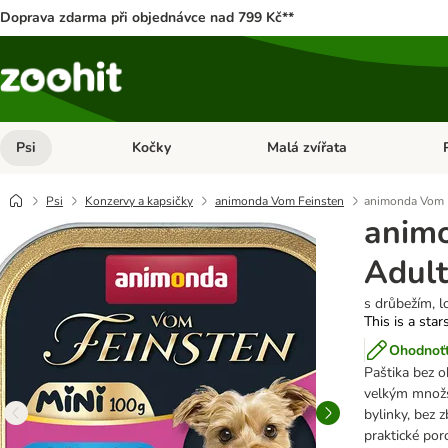
Doprava zdarma při objednávce nad 799 Kč**
Psi
Kočky
Malá zvířata
Otevřít menu: Psi
Otevřít menu: Kočky
Ote
Psi
Konzervy a kapsičky
animonda Vom Feinsten
animonda Vom F
anim
Adult
s drůbežím, 
This is a star
Ohodnoťt
Paštika bez o
velkým množs
bylinky, bez 
praktické por