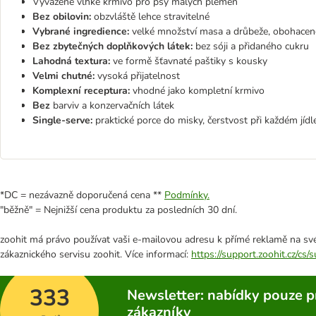
Vyvážené vlhké krmivo pro psy malých plemen
Bez obilovin:
obzvláště lehce stravitelné
Vybrané ingredience:
velké množství masa a drůbeže, obohaceno
Bez zbytečných doplňkových látek:
bez sóji a přidaného cukru
Lahodná textura:
ve formě šťavnaté paštiky s kousky
Velmi chutné:
vysoká přijatelnost
Komplexní receptura:
vhodné jako kompletní krmivo
Bez
barviv a konzervačních látek
Single-serve:
praktické porce do misky, čerstvost při každém jídl
*DC = nezávazně doporučená cena **
Podmínky.
"běžně" = Nejnižší cena produktu za posledních 30 dní.
zoohit má právo používat vaši e-mailovou adresu k přímé reklamě na své
zákaznického servisu zoohit. Více informací:
https://support.zoohit.cz/cs
333
Newsletter: nabídky pouze p
zákazníky