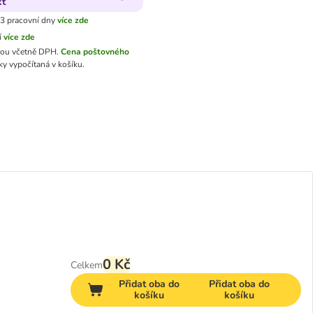
kt
3 pracovní dny
více zde
í
více zde
sou včetně DPH.
Cena poštovného
y vypočítaná v košíku.
0 Kč
Celkem
Přidat oba do
Přidat oba do
košíku
košíku