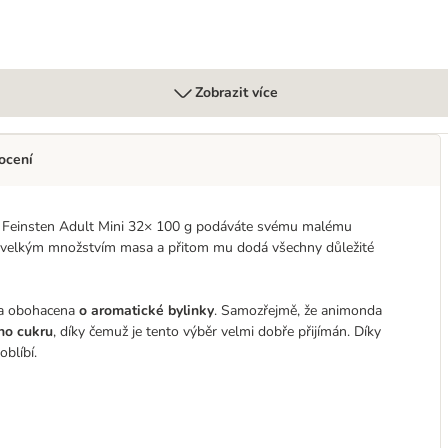
Zobrazit více
ocení
Vom Feinsten Adult Mini 32× 100 g podáváte svému malému
áště velkým množstvím masa a přitom mu dodá všechny důležité
yla obohacena
o aromatické bylinky
. Samozřejmě, že animonda
ého cukru
, díky čemuž je tento výběr velmi dobře přijímán. Díky
oblíbí.