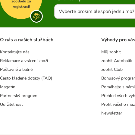
zooBodů za
registraci!
Vyberte prosím alespoň jednu mož
O nás a našich službách
Výhody pro vá
Kontaktujte nás
Můj zoohit
Reklamace a vrácení zboží
zoohit Autobalík
Poštovné a balné
zoohit Club
Často kladené dotazy (FAQ)
Bonusový progra
Magazín
Pomáhejte s námi
Partnerský program
Přehled všech vý
Udržitelnost
Profil vašeho maz
Newsletter