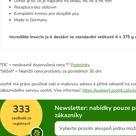
Uvnitř je to, co je napsáno na obalu, nic víc a nic míň
Receptura bez obilovin
Kompletní krmivo pro dospělé psy
Made in Germany
Incredible Insects je k dostání ve standardní velikosti 6 x 375 
*DC = nezávazně doporučená cena **
Podmínky.
"běžně" = Nejnižší cena produktu za posledních 30 dní.
zoohit má právo používat vaši e-mailovou adresu k přímé reklamě na své
zákaznického servisu zoohit. Více informací:
https://support.zoohit.cz/cs
333
Newsletter: nabídky pouze p
zákazníky
zooBodů za
registraci!
Vyberte prosím alespoň jednu mož