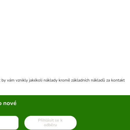
 by vám vznikly jakékoli náklady kromě základních nákladů za kontakt
o nové
Přihlásit se k
odběru