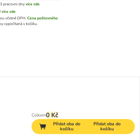
3 pracovní dny
více zde
í
více zde
sou včetně DPH.
Cena poštovného
y vypočítaná v košíku.
0 Kč
Celkem
Přidat oba do
Přidat oba do
košíku
košíku