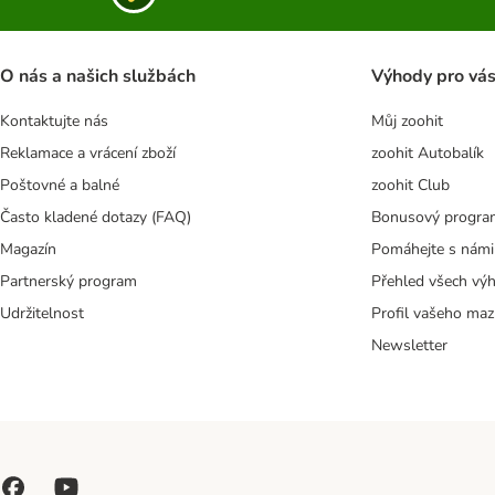
O nás a našich službách
Výhody pro vá
Kontaktujte nás
Můj zoohit
Reklamace a vrácení zboží
zoohit Autobalík
Poštovné a balné
zoohit Club
Často kladené dotazy (FAQ)
Bonusový progra
Magazín
Pomáhejte s námi
Partnerský program
Přehled všech vý
Udržitelnost
Profil vašeho maz
Newsletter