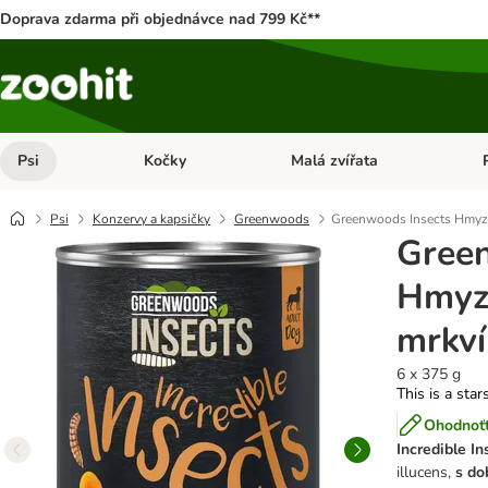
Doprava zdarma při objednávce nad 799 Kč**
Psi
Kočky
Malá zvířata
Otevřít menu: Psi
Otevřít menu: Kočky
Ote
Psi
Konzervy a kapsičky
Greenwoods
Greenwoods Insects Hmyz 
Green
Hmyz
mrkví
6 x 375 g
This is a star
Ohodnoťt
Incredible In
illucens,
s do