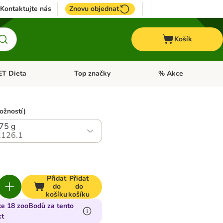
Kontaktujte nás
Znovu objednat
Košík
ET Dieta
Top značky
% Akce
t menu: Koně
Otevřít menu: + VET Dieta
Otevřít menu: Top znač
ožností)
375 g
126.1
Přidat
Přidat
do
do
košíku
košíku
te 18 zooBodů za tento
kt