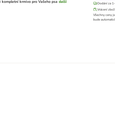
é kompletní krmivo pro Vašeho psa
další
Dodání za 1-
Vrácení zbož
Všechny ceny j
bude automatick