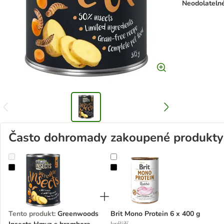
Neodolateln
Často dohromady zakoupené produkty
Greenwoods Insects Hmyz s bramborami a mrkví
Brit Mono Protein 6 x 400 g
Tento produkt
:
Greenwoods
Brit Mono Protein 6 x 400 g