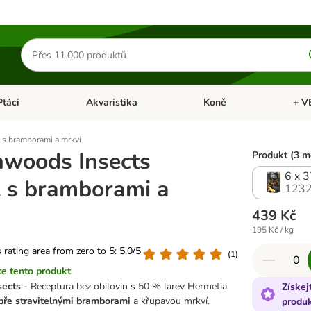
Hledat
produkty
Ptáci
Akvaristika
Koně
+ V
vřít menu: Malá zvířata
Otevřít menu: Ptáci
Otevřít menu: Akvaristika
Otevří
s bramborami a mrkví
woods Insects
Produkt (3 m
6 x 
 s bramborami a
1232
439 Kč
195 Kč / kg
s rating area from zero to 5: 5.0/5
(
1
)
e tento produkt
sects
- Receptura bez obilovin s 50 % larev Hermetia
Získej
bře stravitelnými bramborami
a křupavou mrkví.
produ