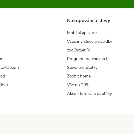
s
Nakupování a slevy
Mobilní aplikace
Všechny slevy a nabídky
zooOutlet %
m
Program pro chovatele
 zvířátkům
Sleva pro útulky
hod
Zoohit home
líčka
Vše do 299,-
Akce - krmiva a doplňky