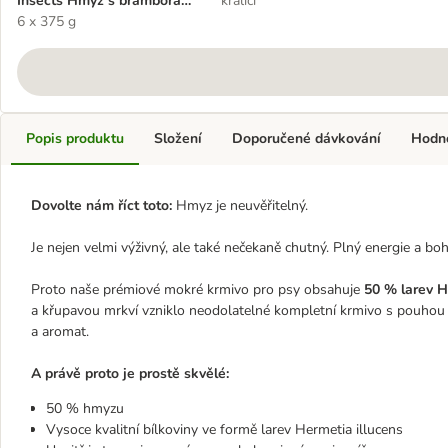
Insects Hmyz s bramborami
králičí
a mrkví
6 x 375 g
Popis produktu
Složení
Doporučené dávkování
Hodn
Dovolte nám říct toto:
Hmyz je neuvěřitelný.
Je nejen velmi výživný, ale také nečekaně chutný. Plný energie a boh
Proto naše prémiové mokré krmivo pro psy obsahuje
50 % larev H
a křupavou mrkví vzniklo neodolatelné kompletní krmivo s pouhou hr
a aromat.
A právě proto je prostě skvělé:
50 % hmyzu
Vysoce kvalitní bílkoviny ve formě larev Hermetia illucens