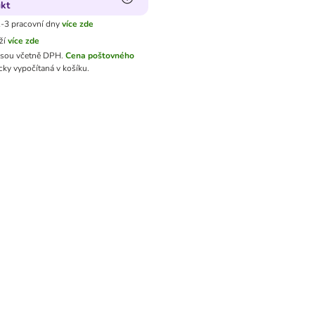
kt
-3 pracovní dny
více zde
ží
více zde
jsou včetně DPH.
Cena poštovného
ky vypočítaná v košíku.