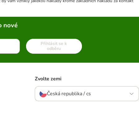
 by vám vznikly jakékoli náklady kromě základních nákladů za kontakt
o nové
Přihlásit se k
odběru
Zvolte zemi
Česká republika / cs