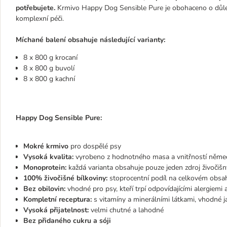
potřebujete.
Krmivo Happy Dog Sensible Pure je obohaceno o důležit
komplexní péči.
Míchané balení obsahuje následující varianty:
8 x 800 g krocaní
8 x 800 g buvolí
8 x 800 g kachní
Happy Dog Sensible Pure:
Mokré krmivo
pro dospělé psy
Vysoká kvalita:
vyrobeno z hodnotného masa a vnitřností něm
Monoprotein:
každá varianta obsahuje pouze jeden zdroj živočišn
100% živočišné bílkoviny:
stoprocentní podíl na celkovém obsah
Bez obilovin:
vhodné pro psy, kteří trpí odpovídajícími alergiemi 
Kompletní receptura:
s vitamíny a minerálními látkami, vhodné
Vysoká přijatelnost:
velmi chutné a lahodné
Bez přidaného cukru a sóji