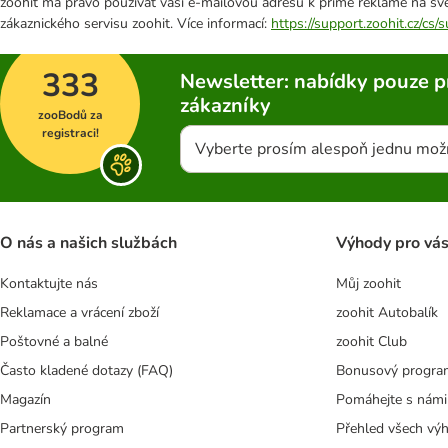
zoohit má právo používat vaši e-mailovou adresu k přímé reklamě na své
zákaznického servisu zoohit. Více informací:
https://support.zoohit.cz/cs
333
Newsletter: nabídky pouze p
zákazníky
zooBodů za
registraci!
Vyberte prosím alespoň jednu mož
O nás a našich službách
Výhody pro vá
Kontaktujte nás
Můj zoohit
Reklamace a vrácení zboží
zoohit Autobalík
Poštovné a balné
zoohit Club
Často kladené dotazy (FAQ)
Bonusový progra
Magazín
Pomáhejte s námi
Partnerský program
Přehled všech vý