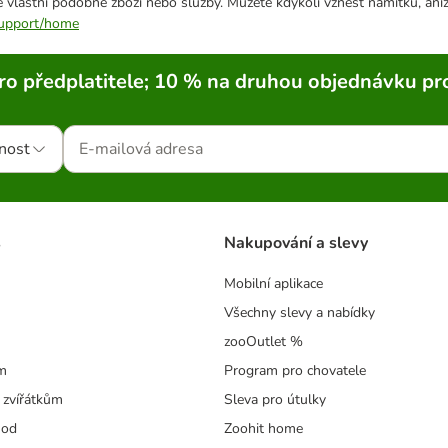
 vlastní podobné zboží nebo služby. Můžete kdykoli vznést námitku, aniž
/support/home
ro předplatitele; 10 % na druhou objednávku pr
nost
s
Nakupování a slevy
Mobilní aplikace
Všechny slevy a nabídky
zooOutlet %
m
Program pro chovatele
 zvířátkům
Sleva pro útulky
hod
Zoohit home