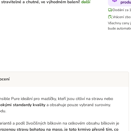
 stravitelné a chutné, ve výhodném balení!
další
produ
Dodání za 1
Vrácení zbo
Všechny ceny 
bude automatic
ocení
ble Pure ideální pro mazlíčky, kteří jsou citliví na stravu nebo
okými standardy kvality
a obsahuje pouze vybrané suroviny.
odu.
ariantě a podíl živočišných bílkovin na celkovém obsahu bílkovin je
irozenou stravu bohatou na maso, je toto krmivo přesně tím, co