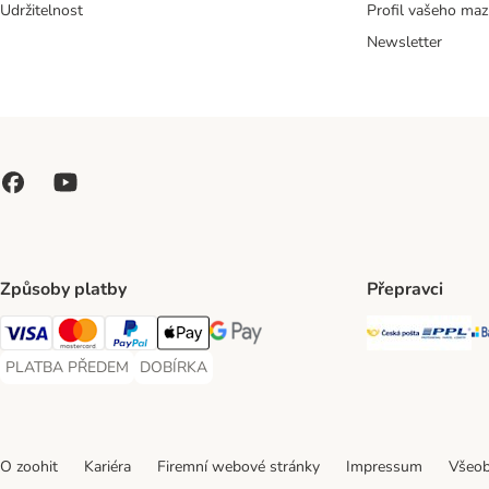
Udržitelnost
Profil vašeho maz
Newsletter
Způsoby platby
Přepravci
Česká poš
PP
Visa Payment Method
Mastercard Payment Method
PayPal Payment Method
Apple pay Payment Method
GooglePay Payment Method
PLATBA PŘEDEM
DOBÍRKA
PLATBA PŘEDEM Payment Method
DOBÍRKA Payment Method
O zoohit
Kariéra
Firemní webové stránky
Impressum
Všeob