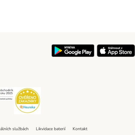
y
Security
Security
tálních službách
Likvidace baterií
Kontakt