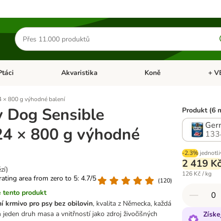
Hledat
produkty
Ptáci
Akvaristika
Koně
+ V
vřít menu: Malá zvířata
Otevřít menu: Ptáci
Otevřít menu: Akvaristika
Otevří
 × 800 g výhodné balení
 Dog Sensible
Produkt (6 
Germ
24 × 800 g výhodné
133
-2.3%
jednotli
2 419 K
zí)
126 Kč / kg
 rating area from zero to 5: 4.7/5
(
120
)
 tento produkt
í krmivo pro psy bez obilovin
, kvalita z Německa, každá
 jeden druh masa a vnitřností jako zdroj živočišných
Získe