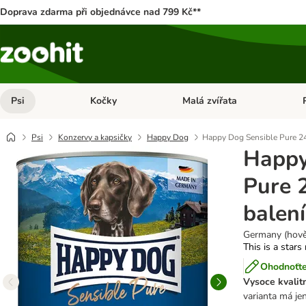
Doprava zdarma při objednávce nad 799 Kč**
Psi
Kočky
Malá zvířata
Otevřít menu: Psi
Otevřít menu: Kočky
Ote
Psi
Konzervy a kapsičky
Happy Dog
Happy Dog Sensible Pure 24
Happy
Pure 
balení
Germany (hově
This is a stars
Ohodnoťte
Vysoce kvalitn
varianta má jen