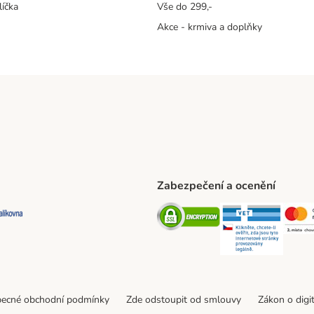
líčka
Vše do 299,-
Akce - krmiva a doplňky
Zabezpečení a ocenění
ta Shipping Method
L Shipping Method
Balíkovna Shipping Method
Security
Securit
ecné obchodní podmínky
Zde odstoupit od smlouvy
Zákon o digi