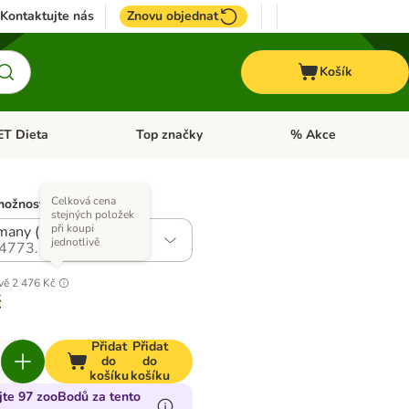
Kontaktujte nás
Znovu objednat
Košík
ET Dieta
Top značky
% Akce
t menu: Koně
Otevřít menu: + VET Dieta
Otevřít menu: Top znač
Celková cena
možností)
stejných položek
při koupi
any (hovězí)
jednotlivě
4773.1
vě
2 476 Kč
č
Přidat
Přidat
do
do
košíku
košíku
jte 97 zooBodů za tento