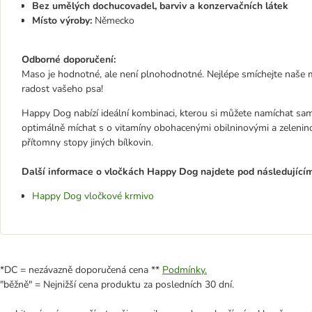
Bez umělých dochucovadel, barviv a konzervačních látek
Místo výroby:
Německo
Odborné doporučení:
Maso je hodnotné, ale není plnohodnotné. Nejlépe smíchejte naše 
radost vašeho psa!
Happy Dog nabízí ideální kombinaci, kterou si můžete namíchat sami
optimálně míchat s o vitamíny obohacenými obilninovými a zelen
přítomny stopy jiných bílkovin.
Další informace o vločkách Happy Dog najdete pod následující
Happy Dog vločkové krmivo
*DC = nezávazně doporučená cena **
Podmínky.
"běžně" = Nejnižší cena produktu za posledních 30 dní.