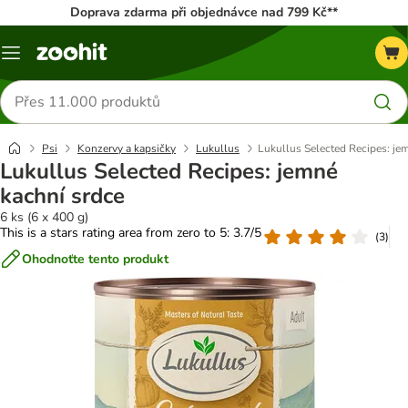
Doprava zdarma při objednávce nad 799 Kč**
Menu
Hledat
produkty
Psi
Konzervy a kapsičky
Lukullus
Lukullus Selected Recipes: je
Lukullus Selected Recipes: jemné
kachní srdce
6 ks (6 x 400 g)
This is a stars rating area from zero to 5: 3.7/5
(
3
)
Ohodnoťte tento produkt