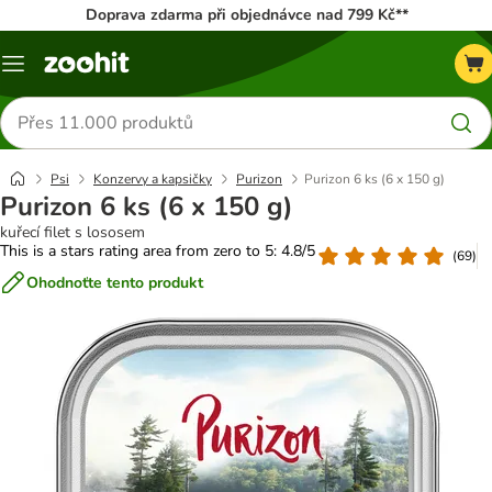
Doprava zdarma při objednávce nad 799 Kč**
Menu
Hledat
produkty
Psi
Konzervy a kapsičky
Purizon
Purizon 6 ks (6 x 150 g)
Purizon 6 ks (6 x 150 g)
kuřecí filet s lososem
This is a stars rating area from zero to 5: 4.8/5
(
69
)
Ohodnoťte tento produkt