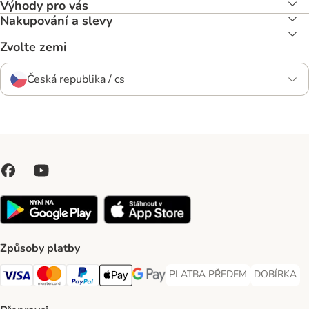
Výhody pro vás
Nakupování a slevy
Zvolte zemi
Česká republika / cs
Způsoby platby
PLATBA PŘEDEM
DOBÍRKA
PLATBA PŘEDEM Payment Met
DOBÍRKA Pa
Visa Payment Method
Mastercard Payment Method
PayPal Payment Method
Apple pay Payment Method
GooglePay Payment Method