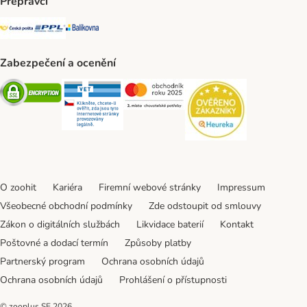
Přepravci
Česká pošta Shipping Method
PPL Shipping Method
Balíkovna Shipping Method
Zabezpečení a ocenění
Security
Security
Security
Security
O zoohit
Kariéra
Firemní webové stránky
Impressum
Všeobecné obchodní podmínky
Zde odstoupit od smlouvy
Zákon o digitálních službách
Likvidace baterií
Kontakt
Poštovné a dodací termín
Způsoby platby
Partnerský program
Ochrana osobních údajů
Ochrana osobních údajů
Prohlášení o přístupnosti
© zooplus SE
2026