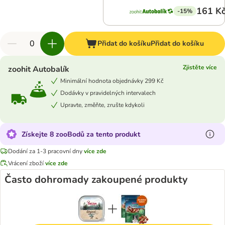
161 K
-15%
Přidat do košíku
Přidat do košíku
Zjistěte více
zoohit Autobalík
Minimální hodnota objednávky 299 Kč
Dodávky v pravidelných intervalech
Upravte, změňte, zrušte kdykoli
Získejte 8 zooBodů za tento produkt
Dodání za 1-3 pracovní dny
více zde
Vrácení zboží
více zde
Často dohromady zakoupené produkty