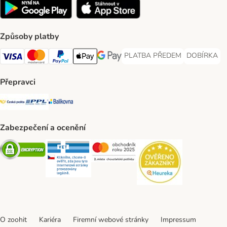
Způsoby platby
PLATBA PŘEDEM
DOBÍRKA
PLATBA PŘEDEM Payment Met
DOBÍRKA Pa
Visa Payment Method
Mastercard Payment Method
PayPal Payment Method
Apple pay Payment Method
GooglePay Payment Method
Přepravci
Česká pošta Shipping Method
PPL Shipping Method
Balíkovna Shipping Method
Zabezpečení a ocenění
Security
Security
Security
Security
O zoohit
Kariéra
Firemní webové stránky
Impressum