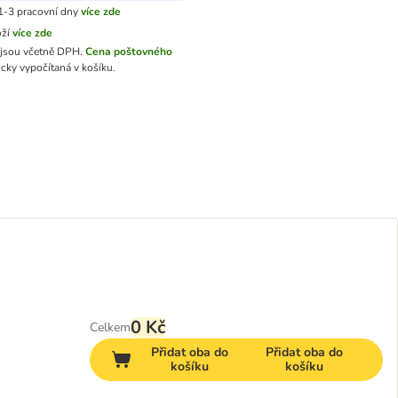
1-3 pracovní dny
více zde
oží
více zde
jsou včetně DPH.
Cena poštovného
cky vypočítaná v košíku.
0 Kč
Celkem
Přidat oba do
Přidat oba do
košíku
košíku