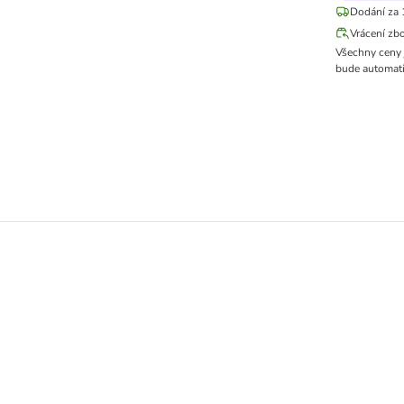
Dodání za 
Vrácení zb
Všechny ceny 
bude automati
y