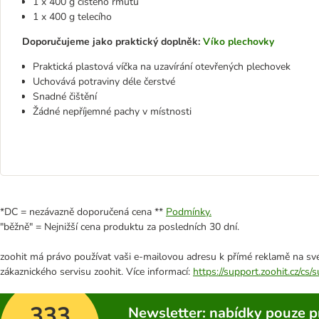
1 x 400 g čistého rmutu
1 x 400 g telecího
Doporučujeme jako praktický doplněk:
Víko plechovky
Praktická plastová víčka na uzavírání otevřených plechovek
Uchovává potraviny déle čerstvé
Snadné čištění
Žádné nepříjemné pachy v místnosti
*DC = nezávazně doporučená cena **
Podmínky.
"běžně" = Nejnižší cena produktu za posledních 30 dní.
zoohit má právo používat vaši e-mailovou adresu k přímé reklamě na své
zákaznického servisu zoohit. Více informací:
https://support.zoohit.cz/cs
333
Newsletter: nabídky pouze p