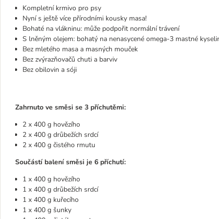
Kompletní krmivo pro psy
Nyní s ještě více přírodními kousky masa!
Bohaté na vlákninu: může podpořit normální trávení
S lněným olejem: bohatý na nenasycené omega-3 mastné kyseli
Bez mletého masa a masných mouček
Bez zvýrazňovačů chuti a barviv
Bez obilovin a sóji
Zahrnuto ve směsi se 3 příchutěmi:
2 x 400 g hovězího
2 x 400 g drůbežích srdcí
2 x 400 g čistého rmutu
Součástí balení směsi je 6 příchutí:
1 x 400 g hovězího
1 x 400 g drůbežích srdcí
1 x 400 g kuřecího
1 x 400 g šunky