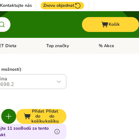
Kontaktujte nás
Znovu objednat
Košík
ET Dieta
Top značky
% Akce
t menu: Koně
Otevřít menu: + VET Dieta
Otevřít menu: Top znač
 možností)
ina
698.2
Přidat
Přidat
do
do
košíku
košíku
ejte 11 zooBodů za tento
ukt