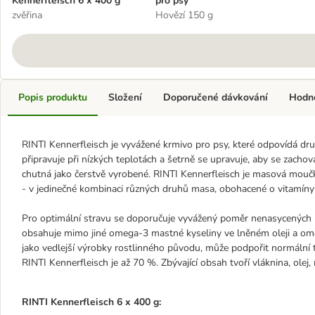
Kennerfleisch 6 x 400 g
pro psy
zvěřina
Hovězí 150 g
Popis produktu
Složení
Doporučené dávkování
Hodn
RINTI Kennerfleisch je vyvážené krmivo pro psy, které odpovídá d
připravuje při nízkých teplotách a šetrně se upravuje, aby se zachov
chutná jako čerstvě vyrobené. RINTI Kennerfleisch je masová moučk
- v jedinečné kombinaci různých druhů masa, obohacené o vitamíny 
Pro optimální stravu se doporučuje vyvážený poměr nenasycených
obsahuje mimo jiné omega-3 mastné kyseliny ve lněném oleji a om
jako vedlejší výrobky rostlinného původu, může podpořit normální 
RINTI Kennerfleisch je až 70 %. Zbývající obsah tvoří vláknina, olej, 
RINTI Kennerfleisch 6 x 400 g: