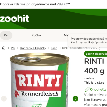
Doprava zdarma při objednávce nad 799 Kč**
Psi
Kočky
Malá zvířata
Otevřít menu: Psi
Otevřít menu: Kočky
Ote
Produkty doporučené našimi
které mají vynikající poměr c
Psi
Konzervy a kapsičky
Rinti
RINTI Kennerfleisch 6 x 400 g
zoohit doporuč
RINTI 
400 g
zvěřina
This is a stars 
Ohodnoťte 
Vlhké krmivo p
jako čerstvé, z
více masa v pra