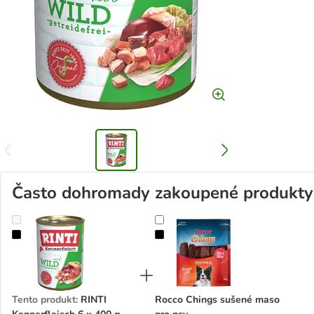
Často dohromady zakoupené produkty
RINTI Kennerfleisch 6 x 400 g
Rocco Chings sušené maso pro ps
Tento produkt
:
RINTI
Rocco Chings sušené maso