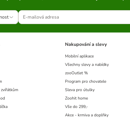
nost
s
Nakupování a slevy
Mobilní aplikace
Všechny slevy a nabídky
zooOutlet %
m
Program pro chovatele
 zvířátkům
Sleva pro útulky
hod
Zoohit home
líčka
Vše do 299,-
Akce - krmiva a doplňky