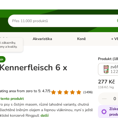
Hledat
produkty
Ptáci
Akvaristika
Koně
+ V
vřít menu: Malá zvířata
Otevřít menu: Ptáci
Otevřít menu: Akvaristika
Otevří
 zákazníky,
eny a kvality.
Produkt (18
uje
Kennerfleisch 6 x
zvěř
122
277 Kč
116 Kč / kg
rating area from zero to 5: 4.7/5
(
1496
)
tento produkt
ro psy s čistým masem, různé lahodné varianty, chutná
Získ
ušlechtěné lněným olejem a řepnou vlákninou, nyní s ještě
prod
ktické konzervě Ringpull
další