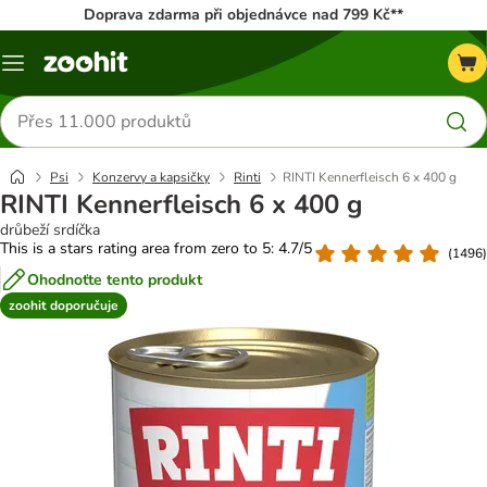
Doprava zdarma při objednávce nad 799 Kč**
Menu
Hledat
produkty
Psi
Konzervy a kapsičky
Rinti
RINTI Kennerfleisch 6 x 400 g
RINTI Kennerfleisch 6 x 400 g
drůbeží srdíčka
This is a stars rating area from zero to 5: 4.7/5
(
1496
)
Ohodnoťte tento produkt
zoohit doporučuje