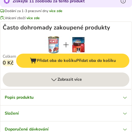
Získejte 11 zooBodů za tento produkt
Dodání za 1-3 pracovní dny
více zde
Vrácení zboží
více zde
Často dohromady zakoupené produkty
Celkem
Přidat oba do košíku
Přidat oba do košíku
0 Kč
Zobrazit více
Popis produktu
Složení
Doporučené dávkování