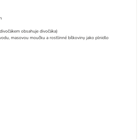
n
 divočákem obsahuje divočáka)
vodu, masovou moučku a rostlinné bílkoviny jako plnidlo