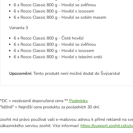
6 x Rocco Classic 800 g - Hovězí se zvěřinou
6 x Rocco Classic 800 g - Hovězí s lososem
6 x Rocco Classic 800 g - Hovězí se sobím masem
Varianta 3
6 x Rocco Classic 800 g - Čisté hovězí
6 x Rocco Classic 800 g - Hovězí se zvěřinou
6 x Rocco Classic 800 g - Hovězí s lososem
6 x Rocco Classic 800 g - Hovězí s telecími srdci
Upozornění:
Tento produkt není možné dodat do Švýcarska!
*DC = nezávazně doporučená cena **
Podmínky.
"běžně" = Nejnižší cena produktu za posledních 30 dní.
zoohit má právo používat vaši e-mailovou adresu k přímé reklamě na své
zákaznického servisu zoohit. Více informací:
https://support.zoohit.cz/cs