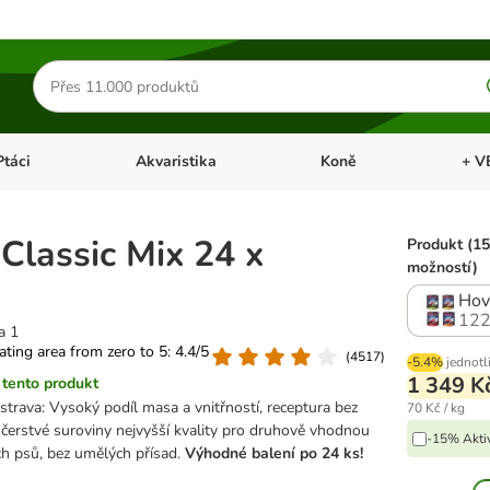
Hledat
produkty
Ptáci
Akvaristika
Koně
+ V
vřít menu: Malá zvířata
Otevřít menu: Ptáci
Otevřít menu: Akvaristika
Otevří
Classic Mix 24 x
Produkt (15
možností)
Hově
122
a 1
rating area from zero to 5: 4.4/5
(
4517
)
-5.4%
jednotl
1 349 K
tento produkt
strava: Vysoký podíl masa a vnitřností, receptura bez
70 Kč / kg
čerstvé suroviny nejvyšší kvality pro druhově vhodnou
-15% Aktiv
ch psů, bez umělých přísad.
Výhodné balení po 24 ks!