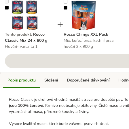
Rocco Classic Mix 24 x 800 g
Rocco Chings XXL Pack
Tento produkt
:
Rocco
Rocco Chings XXL Pack
Classic Mix 24 x 800 g
Mix: kuřecí prsa, kachní prsa,
Hovězí- varianta 1
hovězí 2 x 900 g
Popis produktu
Složení
Doporučené dávkování
Hodn
Rocco Classic je druhově vhodná masitá strava pro dospělé psy. To
jsou 100% čerstvé.
Krmivo neobsahuje obiloviny. Čisté maso a vnitř
výrazná chuť masa, přirozené kousky a živiny.
Vysoce kvalitní maso, které bude vašemu psovi chutnat.