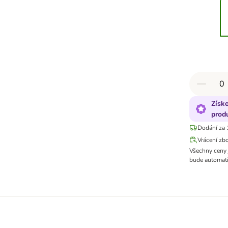
Získ
prod
Dodání za 
Vrácení zb
Všechny ceny 
bude automati