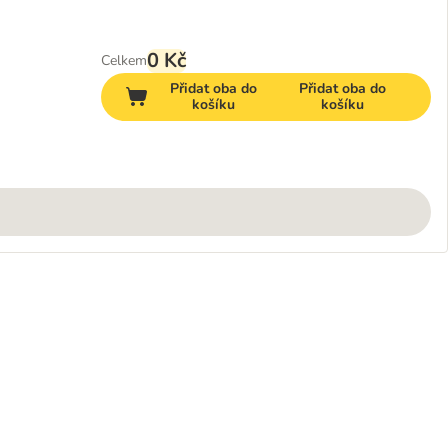
0 Kč
Celkem
Přidat oba do
Přidat oba do
košíku
košíku