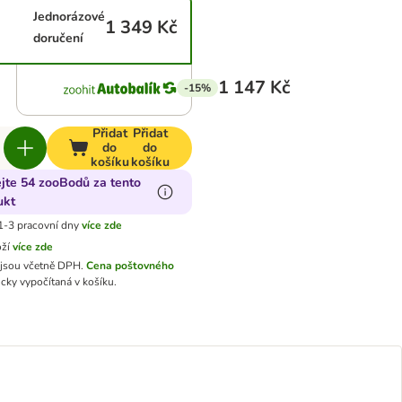
Jednorázové
1 349 Kč
doručení
1 147 Kč
-15%
Přidat
Přidat
do
do
košíku
košíku
ejte 54 zooBodů za tento
ukt
1-3 pracovní dny
více zde
oží
více zde
jsou včetně DPH.
Cena poštovného
cky vypočítaná v košíku.