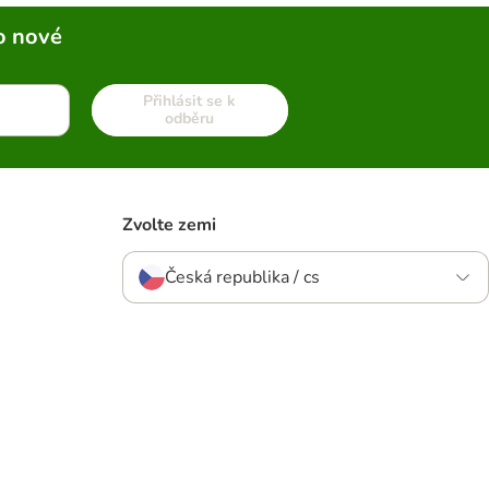
o nové
Přihlásit se k
odběru
Zvolte zemi
Česká republika / cs