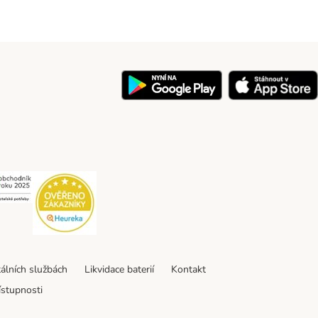
y
Security
Security
tálních službách
Likvidace baterií
Kontakt
ístupnosti