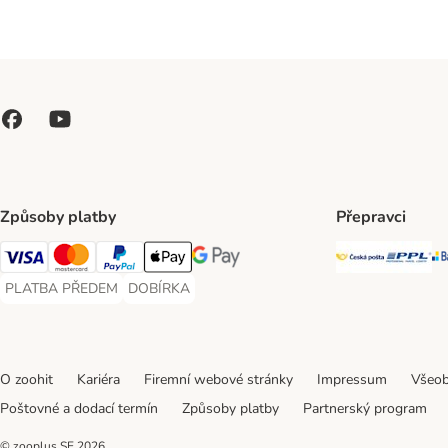
Způsoby platby
Přepravci
Česká poš
PP
Visa Payment Method
Mastercard Payment Method
PayPal Payment Method
Apple pay Payment Method
GooglePay Payment Method
PLATBA PŘEDEM
DOBÍRKA
PLATBA PŘEDEM Payment Method
DOBÍRKA Payment Method
O zoohit
Kariéra
Firemní webové stránky
Impressum
Všeob
Poštovné a dodací termín
Způsoby platby
Partnerský program
© zooplus SE
2026