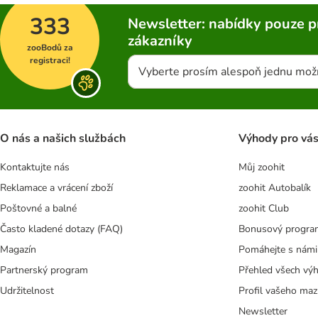
333
Newsletter: nabídky pouze p
zákazníky
zooBodů za
registraci!
Vyberte prosím alespoň jednu mož
O nás a našich službách
Výhody pro vá
Kontaktujte nás
Můj zoohit
Reklamace a vrácení zboží
zoohit Autobalík
Poštovné a balné
zoohit Club
Často kladené dotazy (FAQ)
Bonusový progra
Magazín
Pomáhejte s námi
Partnerský program
Přehled všech vý
Udržitelnost
Profil vašeho maz
Newsletter