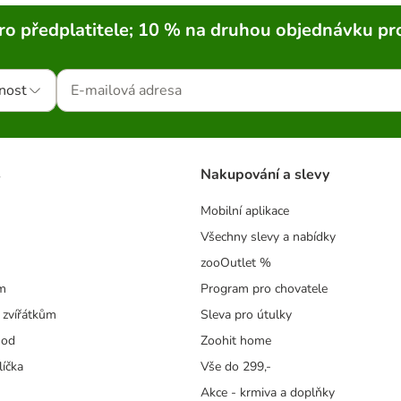
ro předplatitele; 10 % na druhou objednávku pr
nost
s
Nakupování a slevy
Mobilní aplikace
Všechny slevy a nabídky
zooOutlet %
m
Program pro chovatele
 zvířátkům
Sleva pro útulky
hod
Zoohit home
líčka
Vše do 299,-
Akce - krmiva a doplňky