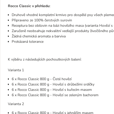
Rocco Classic v přehledu:
Druhově vhodné kompletní krmivo pro dospělé psy všech pleme
Připraveno ze 100% čerstvých surovin
Receptura bez obilovin na bázi hovězího masa (varianta Hovězí s
Zaručeně neobsahuje nekvalitní vedlejší produkty živočišného pů
Žádná chemická aromata a barviva
Prokázaná tolerance
K výběru z následujících pochoutkových balení:
Varianta 1
6 x Rocco Classic 800 g - Čisté hovězí
6 x Rocco Classic 800 g - Hovězí s drůbežími srdíčky
6 x Rocco Classic 800 g - Hovězí s kuřecím masem
6 x Rocco Classic 800 g - Hovězí se zeleným bachorem
Varianta 2
6 x Rocco Classic 800 g - Hovězí s jehněčím masem