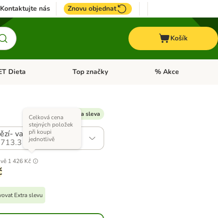
Kontaktujte nás
Znovu objednat
Košík
ET Dieta
Top značky
% Akce
t menu: Koně
Otevřít menu: + VET Dieta
Otevřít menu: Top znač
% Dostupná Extra sleva
Celková cena
stejných položek
při koupi
zí- varianta 1
jednotlivě
713.3
ivě
1 426 Kč
č
ovat Extra slevu