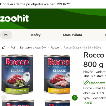
Doprava zdarma při objednávce nad 799 Kč**
Psi
Kočky
Malá zvířata
Otevřít menu: Psi
Otevřít menu: Kočky
Ote
Psi
Konzervy a kapsičky
Rocco
Rocco Classic Mix 24 x 800 g
Rocco 
800 g
Hovězí- variant
This is a stars 
Ohodnoťte 
Rocco - masitá 
obilovin, 100% 
výživu dospělý
další