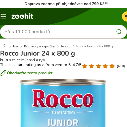
Doprava zdarma při objednávce nad 799 Kč**
Menu
Hledat
produkty
Psi
Konzervy a kapsičky
Rocco
Rocco Junior 24 x 800 g
Rocco Junior 24 x 800 g
krůtí s telecími srdci a rýží
This is a stars rating area from zero to 5: 4.7/5
(
610
)
Ohodnoťte tento produkt