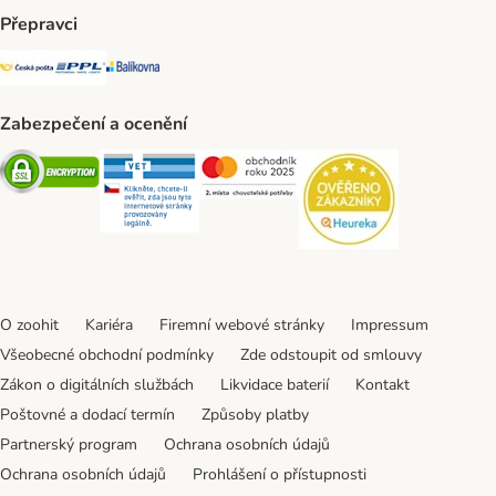
Přepravci
Česká pošta Shipping Method
PPL Shipping Method
Balíkovna Shipping Method
Zabezpečení a ocenění
Security
Security
Security
Security
O zoohit
Kariéra
Firemní webové stránky
Impressum
Všeobecné obchodní podmínky
Zde odstoupit od smlouvy
Zákon o digitálních službách
Likvidace baterií
Kontakt
Poštovné a dodací termín
Způsoby platby
Partnerský program
Ochrana osobních údajů
Ochrana osobních údajů
Prohlášení o přístupnosti