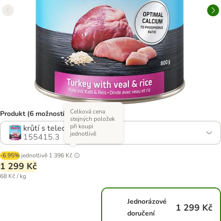
Celková cena
Produkt (6 možností)
stejných položek
při koupi
krůtí s telecími srdci a rýží
jednotlivě
155415.3
-6.95%
jednotlivě
1 396 Kč
1 299 Kč
68 Kč / kg
Jednorázové
1 299 Kč
doručení