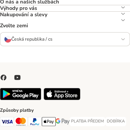
O nás a našich službách
Výhody pro vás
Nakupování a slevy
Zvolte zemi
Česká republika / cs
Způsoby platby
PLATBA PŘEDEM
DOBÍRKA
PLATBA PŘEDEM Payment Met
DOBÍRKA Pa
Visa Payment Method
Mastercard Payment Method
PayPal Payment Method
Apple pay Payment Method
GooglePay Payment Method