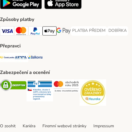
Způsoby platby
PLATBA PŘEDEM
DOBÍRKA
PLATBA PŘEDEM Payment Met
DOBÍRKA Pa
Visa Payment Method
Mastercard Payment Method
PayPal Payment Method
Apple pay Payment Method
GooglePay Payment Method
Přepravci
Česká pošta Shipping Method
PPL Shipping Method
Balíkovna Shipping Method
Zabezpečení a ocenění
Security
Security
Security
Security
O zoohit
Kariéra
Firemní webové stránky
Impressum