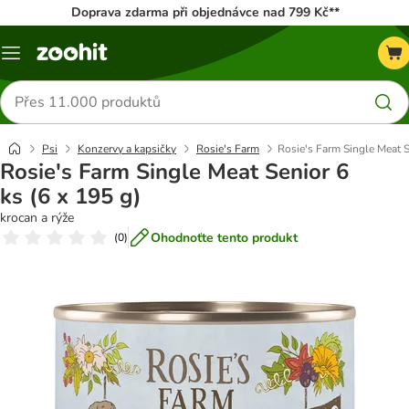
Doprava zdarma při objednávce nad 799 Kč**
Menu
Hledat
produkty
Psi
Konzervy a kapsičky
Rosie's Farm
Rosie's Farm Single Meat S
Rosie's Farm Single Meat Senior 6
ks (6 x 195 g)
krocan a rýže
Ohodnoťte tento produkt
(
0
)